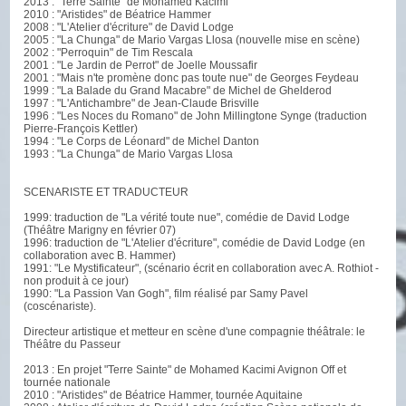
2013 : "Terre Sainte" de Mohamed Kacimi
2010 : "Aristides" de Béatrice Hammer
2008 : "L'Atelier d'écriture" de David Lodge
2005 : "La Chunga" de Mario Vargas Llosa (nouvelle mise en scène)
2002 : "Perroquin" de Tim Rescala
2001 : "Le Jardin de Perrot" de Joelle Moussafir
2001 : "Mais n'te promène donc pas toute nue" de Georges Feydeau
1999 : "La Balade du Grand Macabre" de Michel de Ghelderod
1997 : "L'Antichambre" de Jean-Claude Brisville
1996 : "Les Noces du Romano" de John Millingtone Synge (traduction
Pierre-François Kettler)
1994 : "Le Corps de Léonard" de Michel Danton
1993 : "La Chunga" de Mario Vargas Llosa
SCENARISTE ET TRADUCTEUR
1999: traduction de "La vérité toute nue", comédie de David Lodge
(Théâtre Marigny en février 07)
1996: traduction de "L'Atelier d'écriture", comédie de David Lodge (en
collaboration avec B. Hammer)
1991: "Le Mystificateur", (scénario écrit en collaboration avec A. Rothiot -
non produit à ce jour)
1990: "La Passion Van Gogh", film réalisé par Samy Pavel
(coscénariste).
Directeur artistique et metteur en scène d'une compagnie théâtrale: le
Théâtre du Passeur
2013 : En projet "Terre Sainte" de Mohamed Kacimi Avignon Off et
tournée nationale
2010 : "Aristides" de Béatrice Hammer, tournée Aquitaine