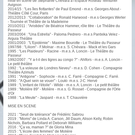
mise en scène de Stéphanie Chévara à l'Espace Roseau Teinturier
Avignon
2014/15 : "Les îles flottantes" de Paul Emond - m.e.s. Georges About -
Théâtre Côté Cour, Paris
2012/2013 : "Collaboration" de Ronald Harwood - m.e.s Georges Werler
- Tournée et Théâtre de la Madeleine
2010/2011 : "Aristides" de Béatrice Hammer, rôle titre - Le Théâtre du
Passeur
2003/2004 : "Una Estrella" - Paloma Pedrero - m.e.s Pantxika Velez -
Arguia Théâtre
2001/2003 : "L'Epidémie" - Maxime Bourotte - Le Théâtre du Passeur
1997/98 : "Liliom" - F.Molnar - m.e.s. S. Chévara - Mack et les Gars
1995 : "Les Plaideurs" - Racine - m.e.s. A. Loncin - Le Théâtre du
Passeur
1992/2007 : "Y a-t-il des tigres au congo ?" - Ahlfors - m.e.s. A. Loncin -
Le petit théâtre
1992 : "La voleuse de Londres Neveu" - m.e.s. D. Cohen - Compagnie
Théâtre Azimuts
1991 : "Antigone" - Sophocle - m.e.s. C. Farré - Compagnie C. Farré.
1990 : "A Quel sein se vouer" - Louki- m.e.s. J-C. Hervé
1989 : "L'enfant de l'étoile" - Wilde - m.e.s. A. Loncin - Le petit théâtre
1989 : "Molière 89" - Molière - m.e.s. G. Rosset - Compagnie de l'Orle
d'Or
1988 : "La Meute" - Jaspard - m.e.s. T. Chauvière
MISE EN SCENE
2021 : "Seuil de tolérance" de Frédéric Sabrou
2019 : "Moms" de Linda A. Carson, Jill Daum, Alison Kelly, Robin
Nichols, Barbara Pollard et Deborah Williams
2016 : "Ça va, maman ?" de Gloria Mina
2015 : "L'école des femmes" de Molière