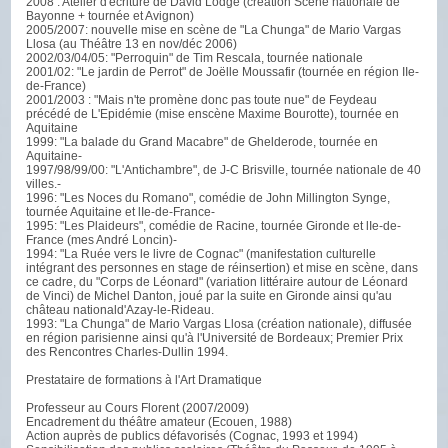
2008 : Atelier d'écriture de David Lodge (création Scène nationale de
Bayonne + tournée et Avignon)
2005/2007: nouvelle mise en scène de "La Chunga" de Mario Vargas
Llosa (au Théâtre 13 en nov/déc 2006)
2002/03/04/05: "Perroquin" de Tim Rescala, tournée nationale
2001/02: "Le jardin de Perrot" de Joëlle Moussafir (tournée en région IIe-
de-France)
2001/2003 : "Mais n'te promène donc pas toute nue" de Feydeau
précédé de L'Epidémie (mise enscène Maxime Bourotte), tournée en
Aquitaine
1999: "La balade du Grand Macabre" de Ghelderode, tournée en
Aquitaine-
1997/98/99/00: "L'Antichambre", de J-C Brisville, tournée nationale de 40
villes.-
1996: "Les Noces du Romano", comédie de John Millington Synge,
tournée Aquitaine et lIe-de-France-
1995: "Les Plaideurs", comédie de Racine, tournée Gironde et lIe-de-
France (mes André Loncin)-
1994: "La Ruée vers le livre de Cognac" (manifestation culturelle
intégrant des personnes en stage de réinsertion) et mise en scène, dans
ce cadre, du "Corps de Léonard" (variation littéraire autour de Léonard
de Vinci) de Michel Danton, joué par la suite en Gironde ainsi qu'au
château nationald'Azay-le-Rideau.
1993: "La Chunga" de Mario Vargas Llosa (création nationale), diffusée
en région parisienne ainsi qu'à l'Université de Bordeaux; Premier Prix
des Rencontres Charles-Dullin 1994.
Prestataire de formations à l'Art Dramatique
Professeur au Cours Florent (2007/2009)
Encadrement du théâtre amateur (Ecouen, 1988)
Action auprès de publics défavorisés (Cognac, 1993 et 1994)