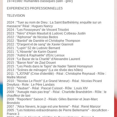
1974/1980: Humanités classiques (latin - grec)
EXPERIENCES PROFESSIONNELLES
TELEVISION
2024 : "Tuer au nom de Dieu : La Saint Barthélémy, enquête sur un
massacre" Réal : Hugues Nancy
2024 : "Les Fossoyeurs" de Vincent Trisolini
2023 : "Néro" d'Alain Mauduit & Ludovic Colbeau-Justin
2022 : "Alphonse" de Nicolas Bedos
2022 : "Bardot" de Danièle et Christophe Thompson
2022 : "D'argent et de sang" de Xavier Giannoli
2021 : "Lupin" S2 de Ludovic Bernard
2021 : "L'Absente" de Karim Ouaret
2020 : "Astrid & Raphaëlle" d'Eric Leroux
2019 : "Le Bazar de la Charité" d'Alexandre Laurent
2015 : "Baron Noir" de Ziad Doueri
2015 : "Les Pieds dans le Tapis" de Nader Takmil Homayoun
2013 : "Scènes de ménages" (La vie rêvée des hôtes)
2011 : "LJOTAB" (Crise d'identité) - Réal : Christophe Reynaud - Rôle :
Maître Moinet
2010 : "Nicolas Le Floch" (Le Grand Veneur) - Réal : Nicolas Picard
Dreyfuss - Role : Le Père Landais
2010 : "Vauban" - Réal : Pascal Cuissot - Rôle : Louis XIV
2009 : "Aveugle mais pas trop" - Réal : Charlotte Brandström - Rôle : le
chauffeur de taxi
2008 : "Reporters" Saison 2 - Réals: Gilles Bannier et Jean-Marc
Brondolo
2007 : "Alice Nevers, le juge est une femme" - Réal : René Manzor
2005 : "Les histoires extraordinaires de Pierre Bellemarre" - docufiction -
France 3