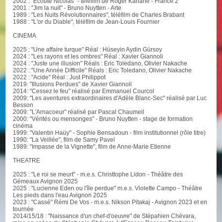
2002 : "Ecoute Nicolas" - téléfilm de Roger Kahane - France 2
2001 : "Jim la nuit" - Bruno Nuytten - Arte
1989 : "Les Nuits Révolutionnaires", téléfilm de Charles Brabant
1988 : "L'or du Diable", téléfilm de Jean-Louis Fournier
CINEMA
2025 : "Une affaire turque" Réal : Hüseyin Aydin Gürsoy
2024 : "Les rayons et les ombres" Réal : Xavier Giannoli
2024 : "Juste une illusion" Réals : Eric Toledano, Olivier Nakache
2022 : "Une Année Difficile" Réals : Eric Toledano, Olivier Nakache
2022 : "Acide" Réal : Just Philippot
2019: "Illusions Perdues" de Xavier Giannoli
2014: "Cessez le feu" réalisé par Emmanuel Courcol
2009: "Les aventures extraordinaires d'Adèle Blanc-Sec" réalisé par Luc
Besson
2009: "L'Arnacoeur" réalisé par Pascal Chaumeil
2000: "Vérités ou mensonges" - Bruno Nuytten - stage de formation
cinéma
1999: "Valentin Haüy" - Sophie Bensadoun - film institutionnel (rôle titre)
1990: "La Veillée", film de Samy Pavel
1989: "Impasse de la Vignette", film de Anne-Marie Etienne
THEATRE
2025 : "Le roi se meurt" - m.e.s. Christtophe Lidon - Théâtre des
Gémeaux Avignon 2025
2025 : "Lucienne Eden ou l'île perdue" m.e.s. Violette Campo - Théâtre
Les pieds dans l'eau Avignon 2025
2023 : "Cassé" Rémi De Vos - m.e.s. Nikson Pitakaj - Avignon 2023 et en
tournée
2014/15/18 : "Naissance d'un chef-d'oeuvre" de Stépahien Chévara,