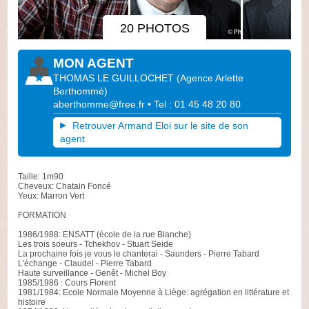
20 PHOTOS
MON AGENT
THOMAS LE GUILLOCHET
(
Agence Arlette
Berthommé
)
aberthomme@free.fr
• Tel : 01 45 48 20 80
Retrouver Armand Eloi sur le site de son
agent
Taille: 1m90
Cheveux: Chatain Foncé
Yeux: Marron Vert
FORMATION
1986/1988: ENSATT (école de la rue Blanche)
Les trois soeurs - Tchekhov - Stuart Seide
La prochaine fois je vous le chanterai - Saunders - Pierre Tabard
L'échange - Claudel - Pierre Tabard
Haute surveillance - Genêt - Michel Boy
1985/1986 : Cours Florent
1981/1984: Ecole Normale Moyenne à Liège: agrégation en littérature et
histoire