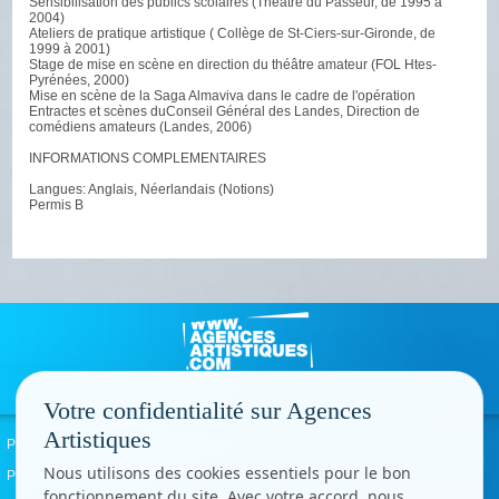
Sensibilisation des publics scolaires (Théâtre du Passeur, de 1995 à
2004)
Ateliers de pratique artistique ( Collège de St-Ciers-sur-Gironde, de
1999 à 2001)
Stage de mise en scène en direction du théâtre amateur (FOL Htes-
Pyrénées, 2000)
Mise en scène de la Saga Almaviva dans le cadre de l'opération
Entractes et scènes duConseil Général des Landes, Direction de
comédiens amateurs (Landes, 2006)
INFORMATIONS COMPLEMENTAIRES
Langues: Anglais, Néerlandais (Notions)
Permis B
Votre confidentialité sur Agences
Artistiques
Politique de confidentialité
Signaler un abus
Mentions légales
Contact
Nous utilisons des cookies essentiels pour le bon
Paramètres cookies
fonctionnement du site. Avec votre accord, nous