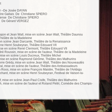
t
ier –De Josée DAYAN
-mère Gallais De Christiane SPIERO
ortense De Christiane SPIERO
ille De Gérard VERGEZ
vajon et Jean Wall, mise en scène Jean Wall, Théâtre Daunou
Théâtre de la Madeleine
e en scène Jean Darcante, Théâtre de la Renaissance
ne Henri Soubeyran, Théâtre Edouard VII
se en scène René Clermont, Théâtre Edouard VII
dré Roussin, mise en scène de l'auteur, Théâtre de la Madeleine
 mise en scène Louis Ducreux, Théâtre Michel
 mise en scène Raymond Gérôme, Théâtre des Mathurins
Pierre Grédy, mise en scène Jean Wall, Théâtre des Nouveautés
al, mise en scène de l'auteur, Théâtre des Ambassadeurs
 Roos, mise en scène François Maistre, Théâtre de l'Ambigu
chard, mise en scène Henri Soubeyran, Festival de Vaison-la-
rf, mise en scène Jean-Paul Cisife, Théâtre des Mathurins
h, mise en scène de l'auteur et Roland Piétri, Comédie des Champs-