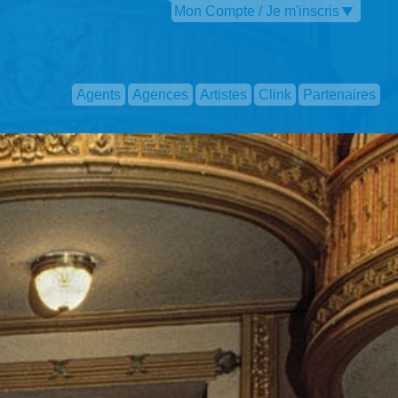
Mon Compte / Je m'inscris
Agents
Agences
Artistes
Clink
Partenaires