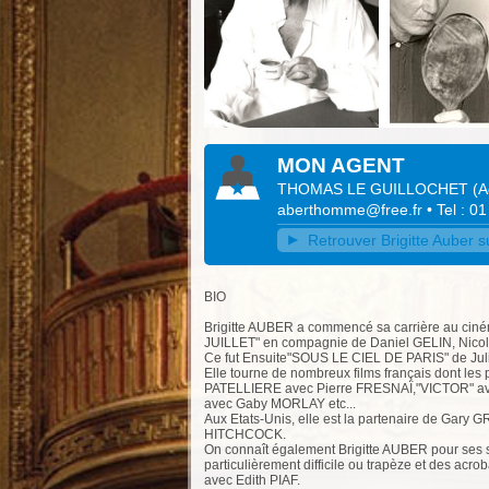
MON AGENT
THOMAS LE GUILLOCHET
(
A
aberthomme@free.fr
• Tel : 0
Retrouver Brigitte Auber su
BIO
Brigitte AUBER a commencé sa carrière au c
JUILLET" en compagnie de Daniel GELIN, Nic
Ce fut Ensuite"SOUS LE CIEL DE PARIS" de Ju
Elle tourne de nombreux films français dont l
PATELLIERE avec Pierre FRESNAÏ,"VICTOR" 
avec Gaby MORLAY etc...
Aux Etats-Unis, elle est la partenaire de Gar
HITCHCOCK.
On connaît également Brigitte AUBER pour ses
particulièrement difficile ou trapèze et des ac
avec Edith PIAF.