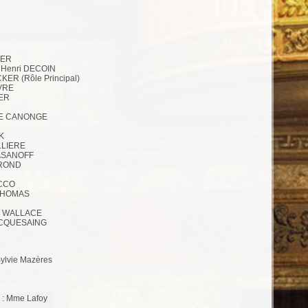
KER
e Henri DECOIN
CKER (Rôle Principal)
IVRE
IER
o DE CANONGE
CK
ELLIERE
KIASANOFF
ISROND
OCCO
t THOMAS
ll WALLACE
LENCQUESAING
Sylvie Mazères
) : Mme Lafoy