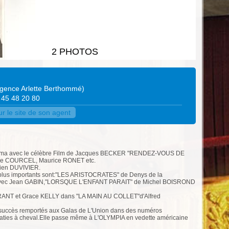
2 PHOTOS
gence Arlette Berthommé
)
1 45 48 20 80
r le site de son agent
inéma avec le célèbre Film de Jacques BECKER "RENDEZ-VOUS DE
ole COURCEL, Maurice RONET etc.
lien DUVIVIER.
es plus importants sont:"LES ARISTOCRATES" de Denys de la
avec Jean GABIN,"LORSQUE L'ENFANT PARAIT" de Michel BOISROND
y GRANT et Grace KELLY dans "LA MAIN AU COLLET"d'Alfred
 succès remportés aux Galas de L'Union dans des numéros
robaties à cheval.Elle passe même à L'OLYMPIA en vedette américaine