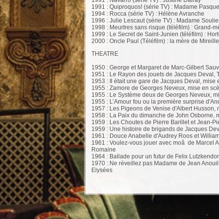
1991 : Quiproquos! (série TV) : Madame Pasque
1994 : Rocca (série TV) : Hélène Avranche
1996 : Julie Lescaut (série TV) : Madame Soul
1998 : Meurtres sans risque (téléfilm) : Grand
1999 : Le Secret de Saint-Junien (téléfilm) : H
2000 : Oncle Paul (Téléfilm) : la mère de Mire
THEATRE
1950 : George et Margaret de Marc-Gilbert Sau
1951 : Le Rayon des jouets de Jacques Deval, 
1953 : Il était une gare de Jacques Deval, mis
1955 : Zamore de Georges Neveux, mise en scè
1955 : Le Système deux de Georges Neveux, mi
1955 : L’Amour fou ou la première surprise d'An
1957 : Les Pigeons de Venise d'Albert Husson,
1958 : La Paix du dimanche de John Osborne,
1959 : Les Choutes de Pierre Barillet et Jean-
1959 : Une histoire de brigands de Jacques Dev
1961 : Douce Anabelle d'Audrey Roos et William
1961 : Voulez-vous jouer avec moâ de Marcel A
Romaine
1964 : Ballade pour un futur de Felix Lutzkendo
1970 : Ne réveillez pas Madame de Jean Anouil
Elysées