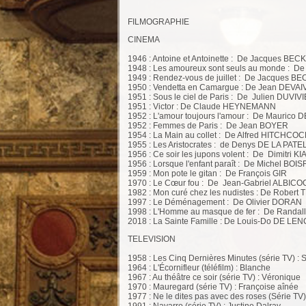
FILMOGRAPHIE
CINEMA
1946 : Antoine et Antoinette : De Jacques BEC
1948 : Les amoureux sont seuls au monde : D
1949 : Rendez-vous de juillet : De Jacques BE
1950 : Vendetta en Camargue : De Jean DEVA
1951 : Sous le ciel de Paris : De Julien DUVIV
1951 : Victor : De Claude HEYNEMANN
1952 : L'amour toujours l'amour : De Mauric
1952 : Femmes de Paris : De Jean BOYER
1954 : La Main au collet : De Alfred HITCHCO
1955 : Les Aristocrates : de Denys DE LA PAT
1956 : Ce soir les jupons volent : De Dimitri 
1956 : Lorsque l'enfant paraît : De Michel BO
1959 : Mon pote le gitan : De François GIR
1970 : Le Cœur fou : De Jean-Gabriel ALBIC
1982 : Mon curé chez les nudistes : De Rober
1997 : Le Déménagement : De Olivier DORAN
1998 : L'Homme au masque de fer : De Randa
2018 : La Sainte Famille : De Louis-Do DE 
TELEVISION
1958 : Les Cinq Dernières Minutes (série TV) : 
1964 : L'Écornifleur (téléfilm) : Blanche
1967 : Au théâtre ce soir (série TV) : Véronique
1970 : Mauregard (série TV) : Françoise aînée
1977 : Ne le dites pas avec des roses (Série TV
1991 : Navarro (série TV) : Justine Dalray