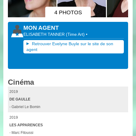
4 PHOTOS
MON AGENT
ELISABETH TANNER
(
Time Art
)
•
Retrouver Evelyne Buyle sur le site de son
agent
Cinéma
2019
DE GAULLE
- Gabriel Le Bomin
2019
LES APPARENCES
- Marc Fitoussi