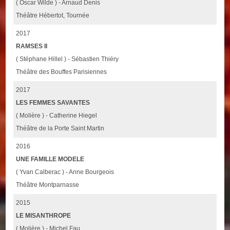
( Oscar Wilde ) - Arnaud Denis
Théâtre Hébertot, Tournée
2017
RAMSES II
( Stéphane Hillel ) - Sébastien Thiéry
Théâtre des Bouffes Parisiennes
2017
LES FEMMES SAVANTES
( Molière ) - Catherine Hiegel
Théâtre de la Porte Saint Martin
2016
UNE FAMILLE MODELE
( Yvan Calberac ) - Anne Bourgeois
Théâtre Montparnasse
2015
LE MISANTHROPE
( Molière ) - Michel Fau