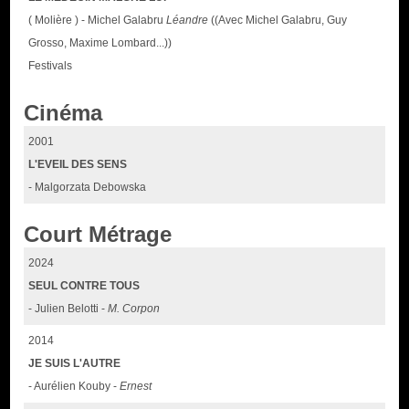
( Molière ) - Michel Galabru
Léandre
((Avec Michel Galabru, Guy
Grosso, Maxime Lombard...))
Festivals
Cinéma
2001
L'EVEIL DES SENS
- Malgorzata Debowska
Court Métrage
2024
SEUL CONTRE TOUS
- Julien Belotti -
M. Corpon
2014
JE SUIS L'AUTRE
- Aurélien Kouby -
Ernest