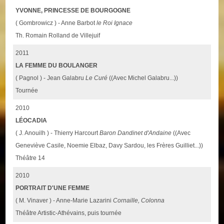
YVONNE, PRINCESSE DE BOURGOGNE
( Gombrowicz ) - Anne Barbot
le Roi Ignace
Th. Romain Rolland de Villejuif
2011
LA FEMME DU BOULANGER
( Pagnol ) - Jean Galabru
Le Curé
((Avec Michel Galabru...))
Tournée
2010
LÉOCADIA
( J. Anouilh ) - Thierry Harcourt
Baron Dandinet d'Andaine
((Avec
Geneviève Casile, Noemie Elbaz, Davy Sardou, les Frères Guilliet...))
Théâtre 14
2010
PORTRAIT D'UNE FEMME
( M. Vinaver ) - Anne-Marie Lazarini
Cornaille, Colonna
Théâtre Artistic-Athévains, puis tournée