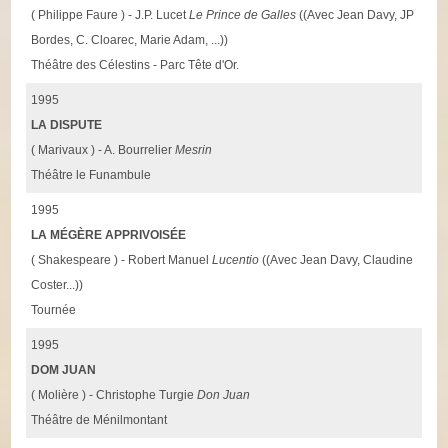
( Philippe Faure ) - J.P. Lucet
Le Prince de Galles
((Avec Jean Davy, JP
Bordes, C. Cloarec, Marie Adam, ...))
Théâtre des Célestins - Parc Tête d'Or.
1995
LA DISPUTE
( Marivaux ) - A. Bourrelier
Mesrin
Théâtre le Funambule
1995
LA MÉGÈRE APPRIVOISÉE
( Shakespeare ) - Robert Manuel
Lucentio
((Avec Jean Davy, Claudine
Coster...))
Tournée
1995
DOM JUAN
( Molière ) - Christophe Turgie
Don Juan
Théâtre de Ménilmontant