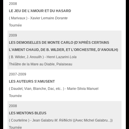
2008
LE JEU DE L'AMOUR ET DU HASARD
( Marivaux ) - Xavier Lemaire
Dorante
Tournée
2009
LES DEMOISELLES DE MONTE CARLO (D'APRÈS CERTAINS
L'AIMENT CHAUD, DE B. WILDER, ET L'ORCHESTRE, D'ANOUILH)
( B. Wilder, J. Anouilh ) - Henri Lazarini
Lola
Théâtre de la Mare au Diable, Palaiseau
2007-2009
LES AUTEURS S'AMUSENT
( Daudet, Vian, Blanche, Dac, etc.. ) - Marie-Silvia Manuel
Tournée
2008
LES MENTONS BLEUS
( Courteline ) - Jean Galabru
M. Réfléchi
((Avec Michel Galabru...))
Tournée