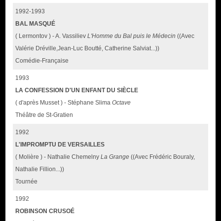
1992-1993
BAL MASQUÉ
( Lermontov ) - A. Vassiliev
L'Homme du Bal puis le Médecin
((Avec
Valérie Dréville,Jean-Luc Boutté, Catherine Salviat...))
Comédie-Française
1993
LA CONFESSION D'UN ENFANT DU SIÈCLE
( d'après Musset ) - Stéphane Slima
Octave
Théâtre de St-Gratien
1992
L'IMPROMPTU DE VERSAILLES
( Molière ) - Nathalie Chemelny
La Grange
((Avec Frédéric Bouraly,
Nathalie Fillion...))
Tournée
1992
ROBINSON CRUSOÉ