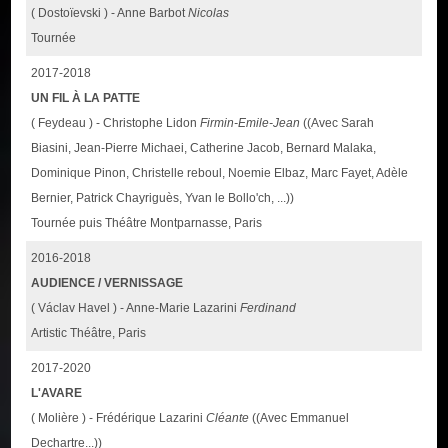
( Dostoïevski ) - Anne Barbot
Nicolas
Tournée
2017-2018
UN FIL À LA PATTE
( Feydeau ) - Christophe Lidon
Firmin-Emile-Jean
((Avec Sarah
Biasini, Jean-Pierre Michaei, Catherine Jacob, Bernard Malaka,
Dominique Pinon, Christelle reboul, Noemie Elbaz, Marc Fayet, Adèle
Bernier, Patrick Chayriguès, Yvan le Bollo'ch, ...))
Tournée puis Théâtre Montparnasse, Paris
2016-2018
AUDIENCE / VERNISSAGE
( Václav Havel ) - Anne-Marie Lazarini
Ferdinand
Artistic Théâtre, Paris
2017-2020
L'AVARE
( Molière ) - Frédérique Lazarini
Cléante
((Avec Emmanuel
Dechartre...))