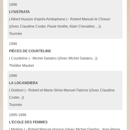
1996
LYSISTRATA
( Albert Husson d'après Aristophane ) - Robert Manuel
le Choeur
((Avec Claudine Coster, Paule Noëlle, Alain Chevallier, ...))
Tournée
1996
PIÈCES DE COURTELINE
( Courteline ) - Michel Galabru ((Avec Michel Galabru...))
Théâtre Maubel
1996
LA LOCANDIERA
( Goldoni ) - Robert et Marie-Silvia Manuel
Fabrice
((Avec Claudine
Coster...))
Tournée
1995-1996
L'ECOLE DES FEMMES
( Molière ) - Robert Manuel
Horace
((Avec Michel Galabru, Jean-Pierre