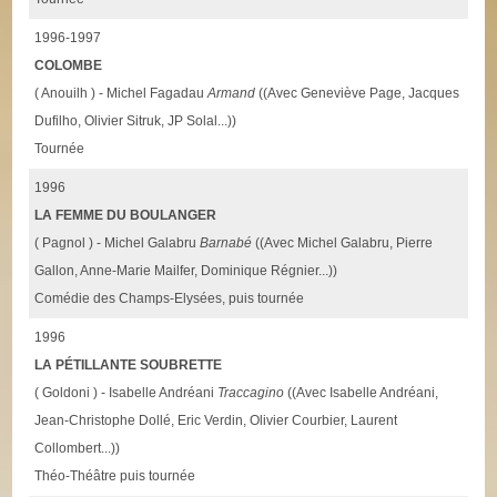
1996-1997
COLOMBE
( Anouilh ) - Michel Fagadau
Armand
((Avec Geneviève Page, Jacques
Dufilho, Olivier Sitruk, JP Solal...))
Tournée
1996
LA FEMME DU BOULANGER
( Pagnol ) - Michel Galabru
Barnabé
((Avec Michel Galabru, Pierre
Gallon, Anne-Marie Mailfer, Dominique Régnier...))
Comédie des Champs-Elysées, puis tournée
1996
LA PÉTILLANTE SOUBRETTE
( Goldoni ) - Isabelle Andréani
Traccagino
((Avec Isabelle Andréani,
Jean-Christophe Dollé, Eric Verdin, Olivier Courbier, Laurent
Collombert...))
Théo-Théâtre puis tournée