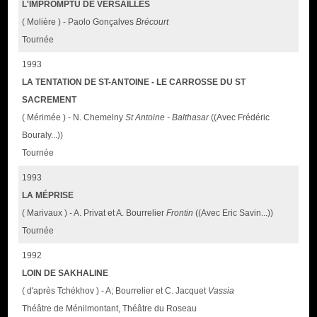
L'IMPROMPTU DE VERSAILLES
( Molière ) - Paolo Gonçalves
Brécourt
Tournée
1993
LA TENTATION DE ST-ANTOINE - LE CARROSSE DU ST
SACREMENT
( Mérimée ) - N. Chemelny
St Antoine - Balthasar
((Avec Frédéric
Bouraly...))
Tournée
1993
LA MÉPRISE
( Marivaux ) - A. Privat et A. Bourrelier
Frontin
((Avec Eric Savin...))
Tournée
1992
LOIN DE SAKHALINE
( d'après Tchékhov ) - A; Bourrelier et C. Jacquet
Vassia
Théâtre de Ménilmontant, Théâtre du Roseau