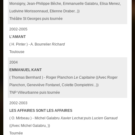
Monsigny, Jean-Philippe Bêche, Emmanuelle Galabru, Elisa Menez,
Ludivine Morissonnaud, Etienne Draber...))
Théâtre St Georges puis tournée
2002-2005
L'AMANT
( H. Pinter ) - A. Bourrelier
Richard
Toulouse
2004
EMMANUEL KANT
( Thomas Bernhard ) - Roger Planchon
Le Capitaine
((Avec Roger
Planchon, Geneviève Fontanel, Colette Dompietrini...))
TNP Villeurbanne puis tournée
2002-2003
LES AFFAIRES SONT LES AFFAIRES
( O. Mirbeau ) - Michel Galabru
Xavier Lechat puis Lucien Garraud
((Avec Michel Galabru, ))
Tournée