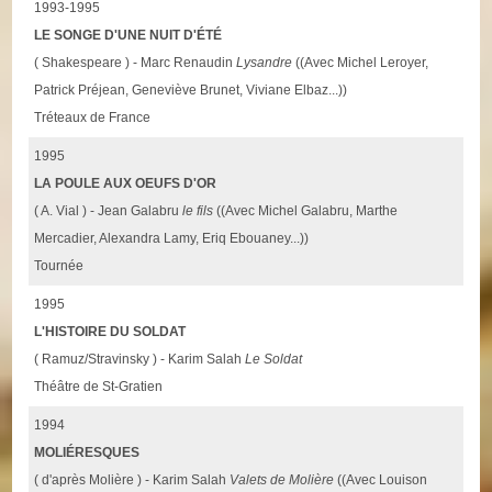
1993-1995
LE SONGE D'UNE NUIT D'ÉTÉ
( Shakespeare ) - Marc Renaudin
Lysandre
((Avec Michel Leroyer,
Patrick Préjean, Geneviève Brunet, Viviane Elbaz...))
Tréteaux de France
1995
LA POULE AUX OEUFS D'OR
( A. Vial ) - Jean Galabru
le fils
((Avec Michel Galabru, Marthe
Mercadier, Alexandra Lamy, Eriq Ebouaney...))
Tournée
1995
L'HISTOIRE DU SOLDAT
( Ramuz/Stravinsky ) - Karim Salah
Le Soldat
Théâtre de St-Gratien
1994
MOLIÉRESQUES
( d'après Molière ) - Karim Salah
Valets de Molière
((Avec Louison