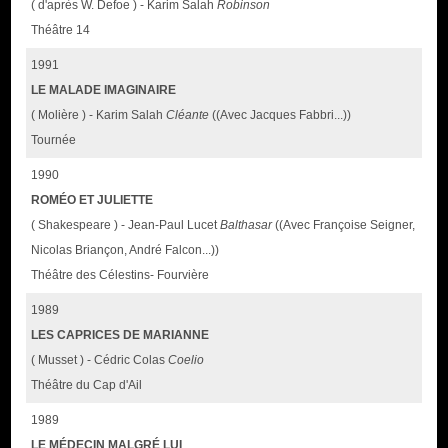
( d'après W. Defoe ) - Karim Salah
Robinson
Théâtre 14
1991
LE MALADE IMAGINAIRE
( Molière ) - Karim Salah
Cléante
((Avec Jacques Fabbri...))
Tournée
1990
ROMÉO ET JULIETTE
( Shakespeare ) - Jean-Paul Lucet
Balthasar
((Avec Françoise Seigner,
Nicolas Briançon, André Falcon...))
Théâtre des Célestins- Fourvière
1989
LES CAPRICES DE MARIANNE
( Musset ) - Cédric Colas
Coelio
Théâtre du Cap d'Ail
1989
LE MÉDECIN MALGRÉ LUI