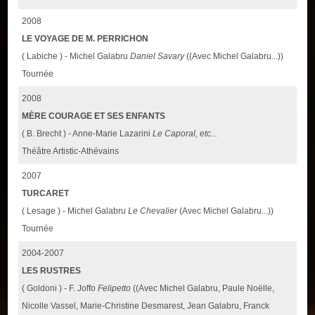
2008
LE VOYAGE DE M. PERRICHON
( Labiche ) - Michel Galabru
Daniel Savary
((Avec Michel Galabru...))
Tournée
2008
MÈRE COURAGE ET SES ENFANTS
( B. Brecht ) - Anne-Marie Lazarini
Le Caporal, etc...
Théâtre Artistic-Athévains
2007
TURCARET
( Lesage ) - Michel Galabru
Le Chevalier
(Avec Michel Galabru...))
Tournée
2004-2007
LES RUSTRES
( Goldoni ) - F. Joffo
Felipetto
((Avec Michel Galabru, Paule Noëlle,
Nicolle Vassel, Marie-Christine Desmarest, Jean Galabru, Franck