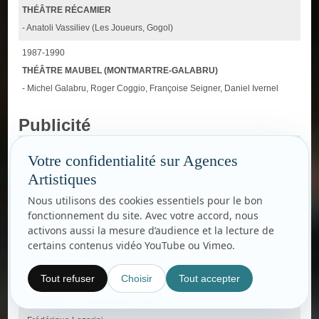
THÉÂTRE RÉCAMIER
- Anatoli Vassiliev (Les Joueurs, Gogol)
1987-1990
THÉÂTRE MAUBEL (MONTMARTRE-GALABRU)
- Michel Galabru, Roger Coggio, Françoise Seigner, Daniel Ivernel
Publicité
2010
Votre confidentialité sur Agences
EUROPCAR AUTO-LIBERTÉ
Artistiques
- Gustav JOHANSSON
Nous utilisons des cookies essentiels pour le bon
1987
fonctionnement du site. Avec votre accord, nous
COCA-COLA
activons aussi la mesure d’audience et la lecture de
certains contenus vidéo YouTube ou Vimeo.
Télévision
Tout refuser
Choisir
Tout accepter
2021
LA MÉGÈRE APPRIVOISÉE (OPSIS TV)