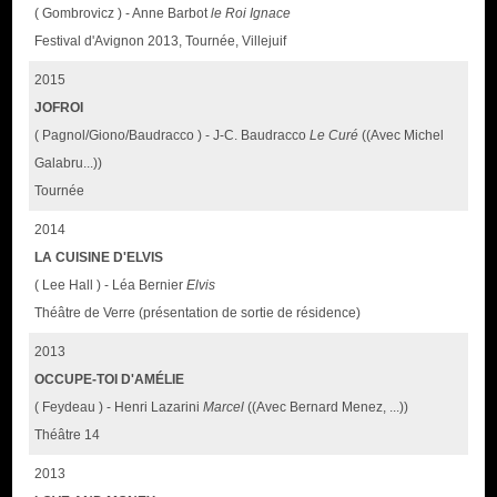
( Gombrovicz ) - Anne Barbot
le Roi Ignace
Festival d'Avignon 2013, Tournée, Villejuif
2015
JOFROI
( Pagnol/Giono/Baudracco ) - J-C. Baudracco
Le Curé
((Avec Michel
Galabru...))
Tournée
2014
LA CUISINE D'ELVIS
( Lee Hall ) - Léa Bernier
Elvis
Théâtre de Verre (présentation de sortie de résidence)
2013
OCCUPE-TOI D'AMÉLIE
( Feydeau ) - Henri Lazarini
Marcel
((Avec Bernard Menez, ...))
Théâtre 14
2013