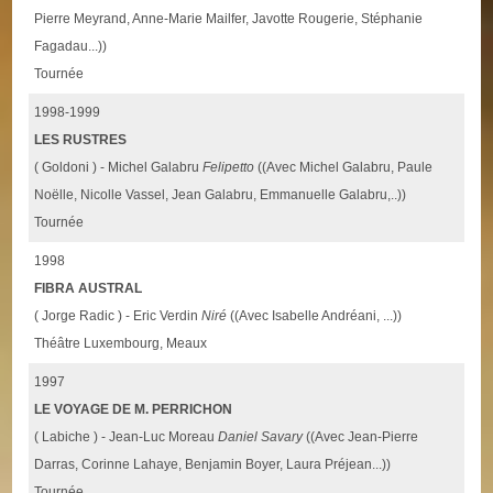
Pierre Meyrand, Anne-Marie Mailfer, Javotte Rougerie, Stéphanie
Fagadau...))
Tournée
1998-1999
LES RUSTRES
( Goldoni ) - Michel Galabru
Felipetto
((Avec Michel Galabru, Paule
Noëlle, Nicolle Vassel, Jean Galabru, Emmanuelle Galabru,..))
Tournée
1998
FIBRA AUSTRAL
( Jorge Radic ) - Eric Verdin
Niré
((Avec Isabelle Andréani, ...))
Théâtre Luxembourg, Meaux
1997
LE VOYAGE DE M. PERRICHON
( Labiche ) - Jean-Luc Moreau
Daniel Savary
((Avec Jean-Pierre
Darras, Corinne Lahaye, Benjamin Boyer, Laura Préjean...))
Tournée