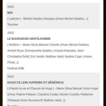
2003
MOI
( Labiche ) - Michel Galabru
Georges
((Avec Michel Galabru...))
Tournée
2002
LE BOURGEOIS GENTILHOMME
( Molière ) - Marie-Silvia Manuel
Cléonte
((Avec Michel Galabru,
Annick Roux, Emmanuelle Galabru, Arnaud Arbessier, Jean-
Christophe Dollé, Eric Verdin, Mathieu Valet, Nadine Capri, Ariane
Privat...))
Festival d'été
2002
HUGO CE LION SUPERBE ET GÉNÉREUX
( d'Après la vie et l'Oeuvre de Hugo ) - Marie-Silvia Manuel
Victor Hugo
((Avec Patrick Préjean, Claudine Coster, Nicole Croisille, Fabienne
Thibeault, Anne Roumanoff, Mathieu Valet...))