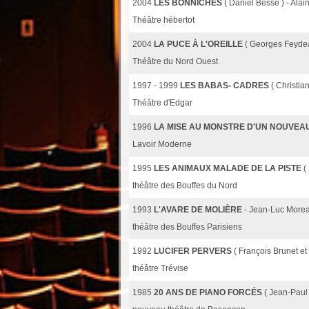
2004
LES BONNICHES
( Daniel Besse ) - Ala
Théâtre hébertot
2004
LA PUCE À L'OREILLE
( Georges Feyde
Théâtre du Nord Ouest
1997 - 1999
LES BABAS- CADRES
( Christia
Théâtre d'Edgar
1996
LA MISE AU MONSTRE D'UN NOUVEA
Lavoir Moderne
1995
LES ANIMAUX MALADE DE LA PISTE
(
théâtre des Bouffes du Nord
1993
L'AVARE DE MOLIÈRE
- Jean-Luc More
théâtre des Bouffes Parisiens
1992
LUCIFER PERVERS
( François Brunet et
théâtre Trévise
1985
20 ANS DE PIANO FORCÉS
( Jean-Paul 