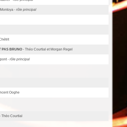
e Montoya -
rôle principal
Chétrit
T PAS BRUNO
- Théo Courtial et Morgan Regel
upont -
rôle principal
vincent Ooghe
- Théo Courtial