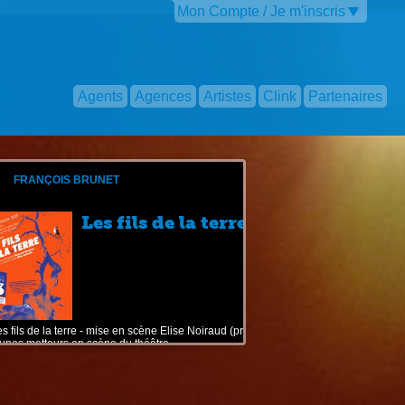
Mon Compte / Je m'inscris
Agents
Agences
Artistes
Clink
Partenaires
FRANÇOIS BRUNET
Les fils de la terre
s fils de la terre - mise en scène Elise Noiraud (prix
unes metteurs en scène du théâtre ...