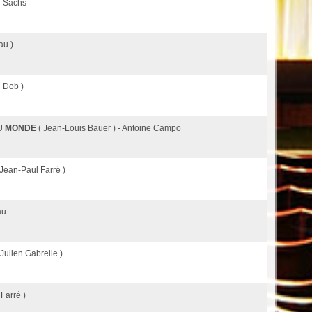
in Sachs
au )
n Dob )
U MONDE
( Jean-Louis Bauer ) - Antoine Campo
 Jean-Paul Farré )
au
 Julien Gabrelle )
Farré )