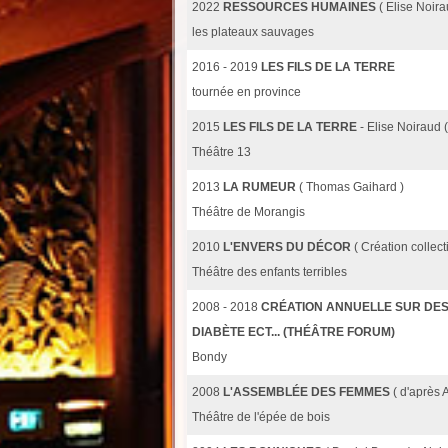
2022
RESSOURCES HUMAINES
( Elise Noira
les plateaux sauvages
2016 - 2019
LES FILS DE LA TERRE
tournée en province
2015
LES FILS DE LA TERRE
- Elise Noiraud 
Théâtre 13
2013
LA RUMEUR
( Thomas Gaihard )
Théâtre de Morangis
2010
L'ENVERS DU DÉCOR
( Création colle
Théâtre des enfants terribles
2008 - 2018
CRÉATION ANNUELLE SUR DES 
DIABÈTE ECT... (THÉÂTRE FORUM)
Bondy
2008
L'ASSEMBLÉE DES FEMMES
( d'après 
Théâtre de l'épée de bois