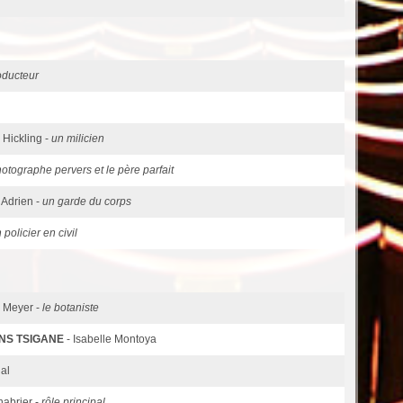
oducteur
 Hickling -
un milicien
hotographe pervers et le père parfait
 Adrien -
un garde du corps
 policier en civil
c Meyer -
le botaniste
ONS TSIGANE
- Isabelle Montoya
ial
habrier -
rôle principal