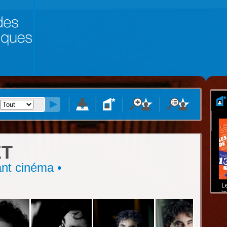
T
rant cinéma •
Le
je