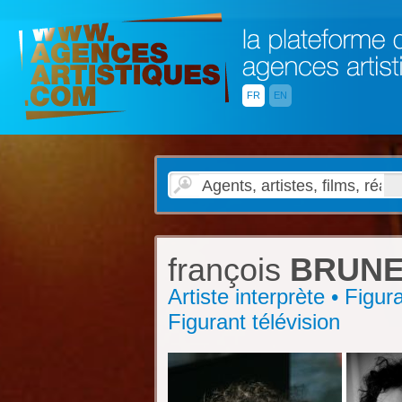
FR
EN
françois
BRUNE
Artiste interprète • Figu
Figurant télévision