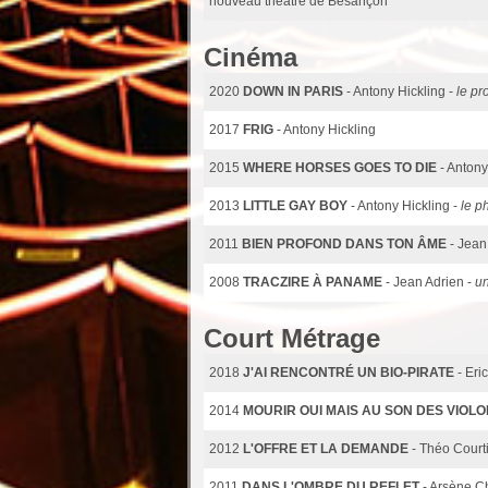
nouveau théâtre de Besançon
Cinéma
2020
DOWN IN PARIS
- Antony Hickling -
le pr
2017
FRIG
- Antony Hickling
2015
WHERE HORSES GOES TO DIE
- Antony
2013
LITTLE GAY BOY
- Antony Hickling -
le p
2011
BIEN PROFOND DANS TON ÂME
- Jean
2008
TRACZIRE À PANAME
- Jean Adrien -
un
Court Métrage
2018
J'AI RENCONTRÉ UN BIO-PIRATE
- Eri
2014
MOURIR OUI MAIS AU SON DES VIOL
2012
L'OFFRE ET LA DEMANDE
- Théo Court
2011
DANS L'OMBRE DU REFLET
- Arsène C