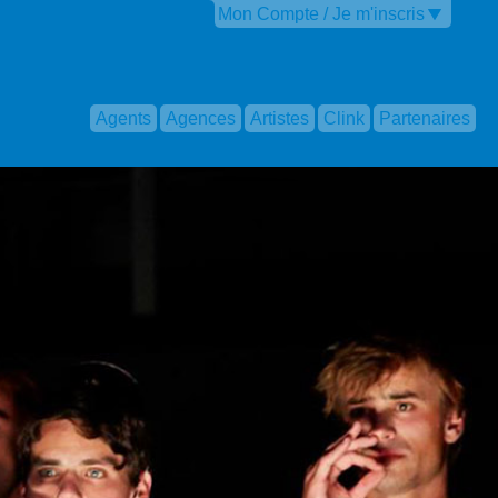
Mon Compte / Je m'inscris
Agents
Agences
Artistes
Clink
Partenaires