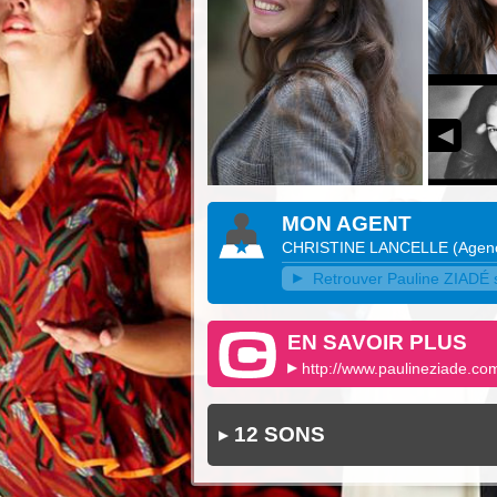
MON AGENT
CHRISTINE LANCELLE
(
Agenc
Retrouver Pauline ZIADÉ s
EN SAVOIR PLUS
http://www.paulineziade.co
12 SONS