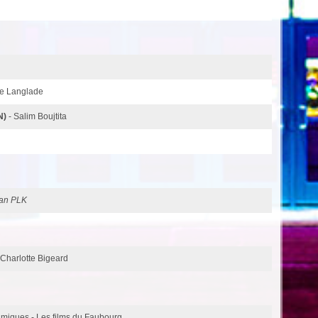
me Langlade
N)
- Salim Boujtita
an PLK
Charlotte Bigeard
ilmiques - Les films du Faubourg