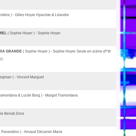
olière ) - Gilles Hoyer
Hyacinte & Léandre
MIEL
( Sophie Hoyer ) - Sophie Hoyer
DRA GRANDE
( Sophie Hoyer ) - Sophie Hoyer
Seule en scène
(P’tit
c)
zajman ) - Vincent Marguet
ramontana & Lucile Borg ) - Margot Tramontana
rie Benati
Dora
o Paravidino ) - Arnaud Décarsin
Maria