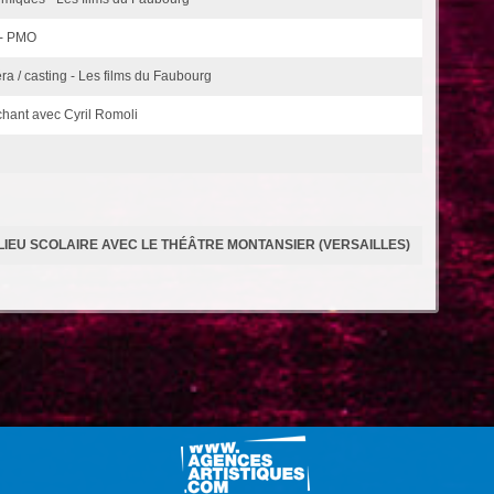
 - PMO
ra / casting - Les films du Faubourg
 chant avec Cyril Romoli
LIEU SCOLAIRE AVEC LE THÉÂTRE MONTANSIER (VERSAILLES)