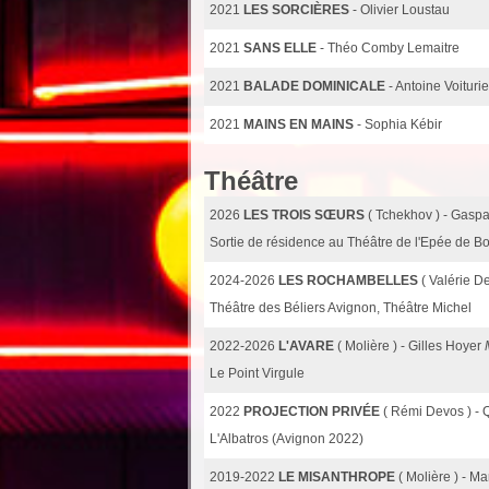
2021
LES SORCIÈRES
- Olivier Loustau
2021
SANS ELLE
- Théo Comby Lemaitre
2021
BALADE DOMINICALE
- Antoine Voituri
2021
MAINS EN MAINS
- Sophia Kébir
Théâtre
2026
LES TROIS SŒURS
( Tchekhov ) - Gas
Sortie de résidence au Théâtre de l'Epée de Bo
2024-2026
LES ROCHAMBELLES
( Valérie D
Théâtre des Béliers Avignon, Théâtre Michel
2022-2026
L'AVARE
( Molière ) - Gilles Hoyer
Le Point Virgule
2022
PROJECTION PRIVÉE
( Rémi Devos ) -
L'Albatros (Avignon 2022)
2019-2022
LE MISANTHROPE
( Molière ) - 