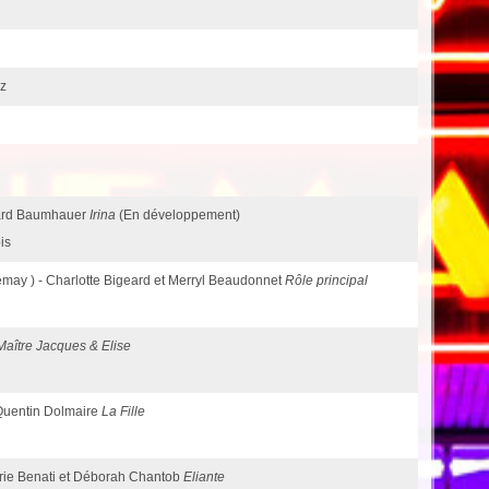
ez
pard Baumhauer
Irina
(En développement)
is
emay ) - Charlotte Bigeard et Merryl Beaudonnet
Rôle principal
Maître Jacques & Elise
 Quentin Dolmaire
La Fille
Marie Benati et Déborah Chantob
Eliante