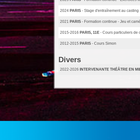
2024
PARIS
- Stage d'entraînement au casting
2021
PARIS
- Formation continue - Jeu et camé
2015-2016
PARIS, 11E
- Cours particuliers de
2012-2015
PARIS
- Cours Simon
Divers
2022-2026
INTERVENANTE THÉÂTRE EN MI