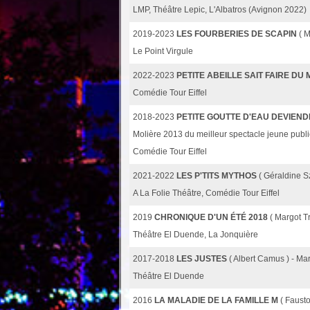
LMP, Théâtre Lepic, L'Albatros (Avignon 2022)
2019-2023
LES FOURBERIES DE SCAPIN
( M
Le Point Virgule
2022-2023
PETITE ABEILLE SAIT FAIRE DU 
Comédie Tour Eiffel
2018-2023
PETITE GOUTTE D'EAU DEVIEN
Molière 2013 du meilleur spectacle jeune publi
Comédie Tour Eiffel
2021-2022
LES P'TITS MYTHOS
( Géraldine S
A La Folie Théâtre, Comédie Tour Eiffel
2019
CHRONIQUE D'UN ÉTÉ 2018
( Margot T
Théâtre El Duende, La Jonquière
2017-2018
LES JUSTES
( Albert Camus ) - Ma
Théâtre El Duende
2016
LA MALADIE DE LA FAMILLE M
( Faust