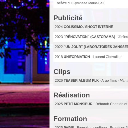
Théâtre du Gymnase Marie-Bell
Publicité
2024
COLISSIMO / SHOOT INTERNE
2023
"RÉNOVATION" (CASTORAMA)
- Jérô
2022
"UN JOUR" (LABORATOIRES JANSSE
2018
UNIFORMATION
- Laurent Chevallier
Clips
2026
TEASER ALBUM PLK
- Argo films -
Mam
Réalisation
2025
PETIT MONSIEUR
- Déborah Chantob et 
Formation
2025
PARIS
- Formation continue - Exercices f