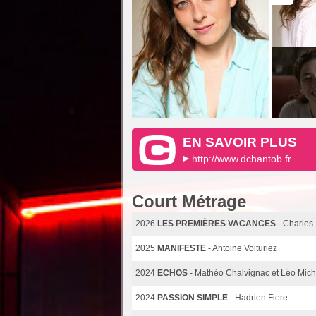
EN SAVOIR PLUS
http://www.dchantob.fr
Court Métrage
2026
LES PREMIÈRES VACANCES
- Charles
2025
MANIFESTE
- Antoine Voituriez
2024
ECHOS
- Mathéo Chalvignac et Léo Mich
2024
PASSION SIMPLE
- Hadrien Fiere