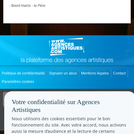
- Brent Harris -
le Père
Politique de confidentialité
Signaler un abus
Mentions légales
Contact
Paramètres cookies
Copyright © CC.Comunication
Tous droits réservés
Votre confidentialité sur Agences
www.cccom.fr
Artistiques
Nous utilisons des cookies essentiels pour le bon
fonctionnement du site. Avec votre accord, nous activons
aussi la mesure d’audience et la lecture de certains