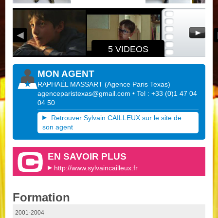
5 VIDEOS
MON AGENT
RAPHAËL MASSART
(
Agence Paris Texas
)
agenceparistexas@gmail.com
• Tel : +33 (0)1 47 04
04 50
Retrouver Sylvain CAILLEUX sur le site de
son agent
EN SAVOIR PLUS
http://www.sylvaincailleux.fr
Formation
2001-2004