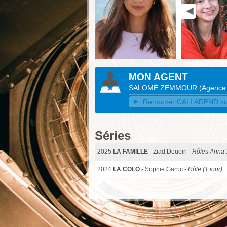
MON AGENT
SALOMÉ ZEMMOUR
(
Agence
Retrouver CALI AREND sur 
Séries
2025
LA FAMILLE
- Ziad Doueiri -
Rôles Anna 1
2024
LA COLO
- Sophie Garric -
Rôle (1 jour)