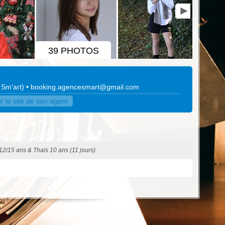
39 PHOTOS
 Sm'art
)
•
booking.agencesmart@gmail.com
le site de son agent
2/15 ans & Thais 10 ans (11 jours)