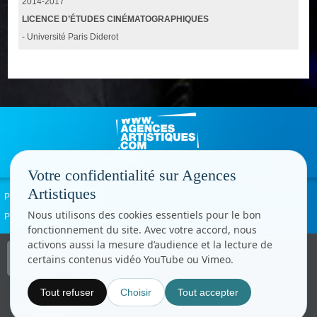
2014-2017
LICENCE D’ÉTUDES CINÉMATOGRAPHIQUES
- Université Paris Diderot
Votre confidentialité sur Agences
Artistiques
Politique de confidentialité
Signaler un abus
Mentions légales
Contact
Nous utilisons des cookies essentiels pour le bon
Paramètres cookies
fonctionnement du site. Avec votre accord, nous
activons aussi la mesure d’audience et la lecture de
Copyright © CC.Comunication
certains contenus vidéo YouTube ou Vimeo.
Tous droits réservés
www.cccom.fr
Tout refuser
Choisir
Tout accepter