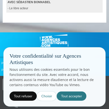
AVEC SÉBASTIEN BONNABEL
- Le libre acteur
Votre confidentialité sur Agences
Artistiques
Politique de confidentialité
Signaler un abus
Mentions légales
Contact
Nous utilisons des cookies essentiels pour le bon
Paramètres cookies
fonctionnement du site. Avec votre accord, nous
activons aussi la mesure d’audience et la lecture de
Copyright © CC.Comunication
certains contenus vidéo YouTube ou Vimeo.
Tous droits réservés
www.cccom.fr
Tout refuser
Choisir
Tout accepter