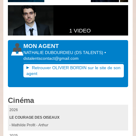
1 VIDEO
MON AGENT
NATHALIE DUBOURDIEU
(
DS TALENTS
)
•
dstalentscontact@gmail.com
Retrouver OLIVIER BORDIN sur le site de son
agent
Cinéma
2026
LE COURAGE DES OISEAUX
- Mathilde Profit -
Arthur
2025