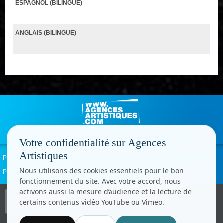
ESPAGNOL (BILINGUE)
ANGLAIS (BILINGUE)
Votre confidentialité sur Agences
Artistiques
Politique de confidentialité
Signaler un abus
Mentions légales
Contact
Nous utilisons des cookies essentiels pour le bon
Paramètres cookies
fonctionnement du site. Avec votre accord, nous
activons aussi la mesure d’audience et la lecture de
Copyright © CC.Comunication
certains contenus vidéo YouTube ou Vimeo.
Tous droits réservés
www.cccom.fr