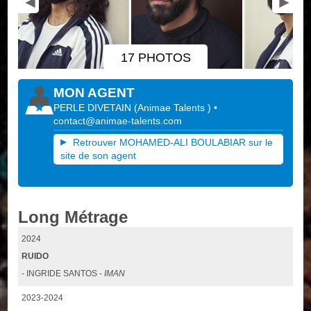
17 PHOTOS
MON AGENT
PERLE DIVETAIN
(
Animae Talents
)
•
contact@animae-talents.com
Retrouver MOHAMED-ALI BOULABIAR sur le
site de son agent
Long Métrage
2024
RUIDO
- INGRIDE SANTOS -
IMAN
2023-2024