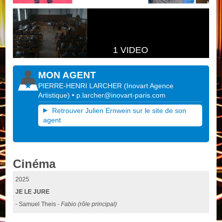
1 VIDEO
MON AGENT
PIERRE-HENRI LARCHER
(
Inovart Agence
Artistique
)
•
p.larcher@inovart-paris.com
Retrouver Julien Ernwein sur le site de son
agent
Cinéma
2025
JE LE JURE
- Samuel Theis -
Fabio (rôle principal)