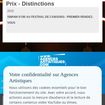
Prix - Distinctions
2025
SWANN D'OR AU FESTIVAL DE CABOURG - PREMIER RENDEZ-
VOUS
Votre confidentialité sur Agences
Artistiques
Politique de confidentialité
Signaler un abus
Mentions légales
Contact
Nous utilisons des cookies essentiels pour le bon
Paramètres cookies
fonctionnement du site. Avec votre accord, nous
activons aussi la mesure d’audience et la lecture de
Copyright © CC.Comunication
certains contenus vidéo YouTube ou Vimeo.
Tous droits réservés