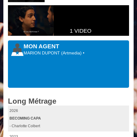
1 VIDEO
MON AGENT
MARION DUPONT
(
Artmedia
)
•
Long Métrage
2026
BECOMING CAPA
- Charlotte Colbert
2023