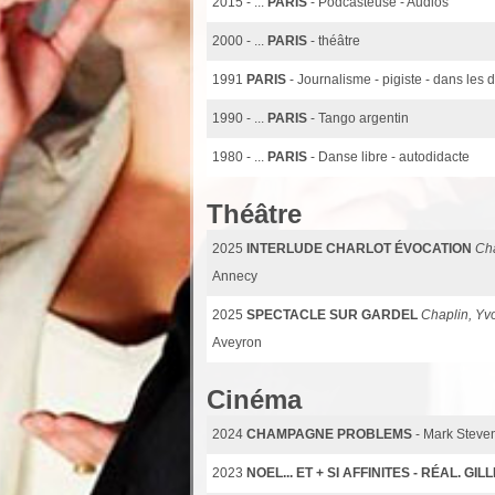
2015 - ...
PARIS
- Podcasteuse - Audios
2000 - ...
PARIS
- théâtre
1991
PARIS
- Journalisme - pigiste - dans les
1990 - ...
PARIS
- Tango argentin
1980 - ...
PARIS
- Danse libre - autodidacte
Théâtre
2025
INTERLUDE CHARLOT ÉVOCATION
Cha
Annecy
2025
SPECTACLE SUR GARDEL
Chaplin, Yv
Aveyron
Cinéma
2024
CHAMPAGNE PROBLEMS
- Mark Steve
2023
NOEL... ET + SI AFFINITES - RÉAL.