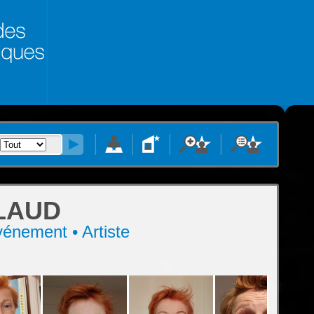
LAUD
vénement • Artiste