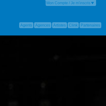
Mon Compte / Je m'inscris
Agents
Agences
Artistes
Clink
Partenaires