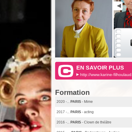
EN SAVOIR PLUS
http://www.karine-filhoulaud.
Formation
2020 -...
PARIS
- Mime
2017 -...
PARIS
- acting
2016 -...
PARIS
- Clown de théâtre