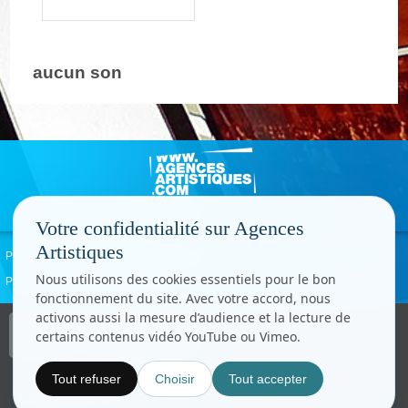
aucun son
Votre confidentialité sur Agences
Artistiques
Politique de confidentialité
Signaler un abus
Mentions légales
Contact
Nous utilisons des cookies essentiels pour le bon
Paramètres cookies
fonctionnement du site. Avec votre accord, nous
activons aussi la mesure d’audience et la lecture de
Copyright © CC.Comunication
certains contenus vidéo YouTube ou Vimeo.
Tous droits réservés
www.cccom.fr
Tout refuser
Choisir
Tout accepter