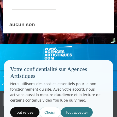
aucun son
Votre confidentialité sur Agences
Artistiques
Politique de confidentialité
Signaler un abus
Mentions légales
Contact
Nous utilisons des cookies essentiels pour le bon
Paramètres cookies
fonctionnement du site. Avec votre accord, nous
activons aussi la mesure d’audience et la lecture de
Copyright © CC.Comunication
certains contenus vidéo YouTube ou Vimeo.
Tous droits réservés
www.cccom.fr
Tout refuser
Choisir
Tout accepter