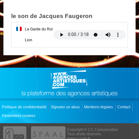
le son de Jacques Faugeron
La Garde du Roi
Lion
Politique de confidentialité
Signaler un abus
Mentions légales
Contact
Paramètres cookies
Copyright © CC.Comunication
Tous droits réservés
www.cccom.fr