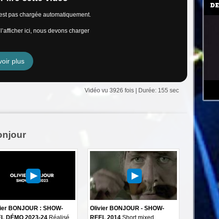
DE
n’est pas chargée automatiquement.
’afficher ici, nous devons charger
oir plus
Vidéo vu 3926 fois | Durée: 155 sec
onjour
vier BONJOUR : SHOW-
Olivier BONJOUR - SHOW-
L DÉMO 2023-24
Réalisé
REEL 2014
Short mixed