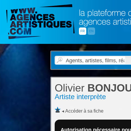
FR
EN
Olivier
BONJO
Artiste interprète
Accéder à sa fiche
Autorisation nécessaire pour