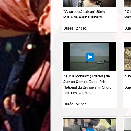
"A tort ou à raison" Série
" C.
RTBF de Alain Brunard
Max
Durée : 27 sec
Duré
" Dit is Ronald" ( Extrait ) de
"Th
Jumes Comes
Grand Prix
National du Brussels Int Short
Duré
Film Festival 2013
Durée : 52 sec