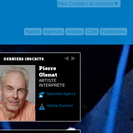
Mon Compte / Je m'inscris
Agents
Agences
Artistes
Clink
Partenaires
DERNIERS INSCRITS
Pierre
Glenat
ARTISTE
INTERPRÈTE
Specimen Agency
Valérie Dumond