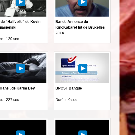
de "Halfvolle" de Kevin
Bande Annonce du
jiasienski
KinoKabaret Int de Bruxelles
2014
e : 120 sec
 Hans , de Karim Bey
BPOST Banque
e : 227 sec
Durée : 0 sec