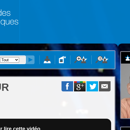
UR
 lire cette vidéo