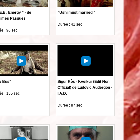
E.E , Energy " - de
"Ushi must married "
imes Pasques
Durée : 41 sec
e : 96 sec
e Bus"
Sigur Ròs - Kveikur (Edit Non
Official) de Ludovic Audergon -
e : 155 sec
I.A.D.
Durée : 87 sec