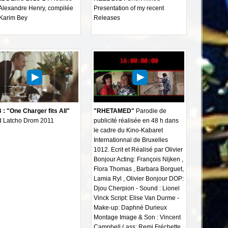
Alexandre Henry, compilée
Presentation of my recent
 Karim Bey
Releases
: "One Charger fits All"
"RHETAMED"
Parodie de
d Latcho Drom 2011
publicité réalisée en 48 h dans
le cadre du Kino-Kabaret
Internationnal de Bruxelles
1012. Ecrit et Réalisé par Olivier
Bonjour Acting: François Nijken ,
Flora Thomas , Barbara Borguet,
Lamia Ryl , Olivier Bonjour DOP:
Djou Cherpion - Sound : Lionel
Vinck Script: Elise Van Durme -
Make-up: Daphné Durieux
Montage Image & Son : Vincent
Campbell ( ass: Remi Fréchette