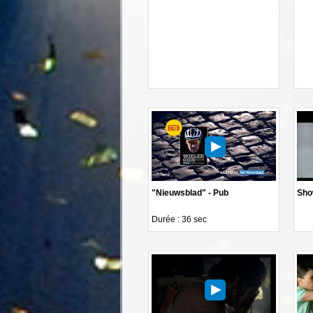
"Nieuwsblad" - Pub
Sho
Durée : 36 sec