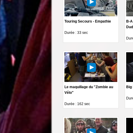
Touring Secours - Empathie
B-A 
Dud
Durée : 33 sec
Duré
Le maquillage du "Zombie au
Big
Vélo"
Duré
Durée : 162 sec