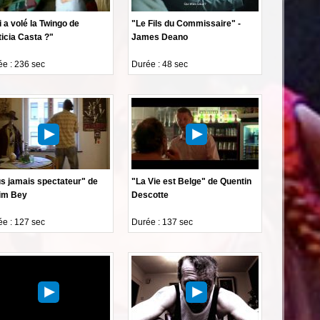
 a volé la Twingo de
"Le Fils du Commissaire" -
icia Casta ?"
James Deano
e : 236 sec
Durée : 48 sec
us jamais spectateur" de
"La Vie est Belge" de Quentin
im Bey
Descotte
e : 127 sec
Durée : 137 sec