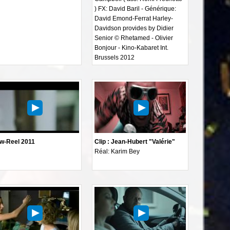
) FX: David Baril - Générique:
David Emond-Ferrat Harley-
Davidson provides by Didier
Senior © Rhetamed - Olivier
Bonjour - Kino-Kabaret Int.
Brussels 2012
w-Reel 2011
Clip : Jean-Hubert "Valérie"
Réal: Karim Bey