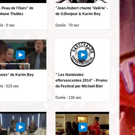
 Peau de l'Ours" de
"Jean-Hubert chante 'Valérie' -
phane Thulliez
de O.Bonjour & Karim Bey
e : 0 sec
Durée : 70 sec
uves" de Karim Bey
" Les Nantivales
effervescentes 2014" - Promo
e : 525 sec
du Festival par Michaël Bier
Durée : 136 sec