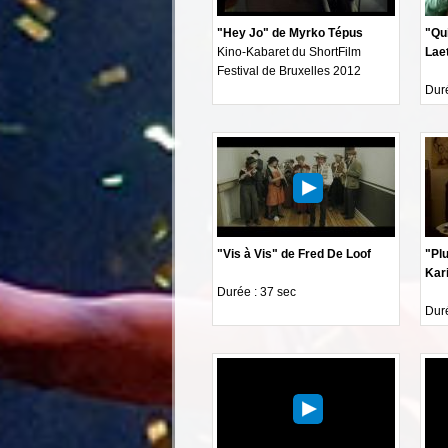
"Hey Jo" de Myrko Tépus
"Qui
Kino-Kabaret du ShortFilm
Laet
Festival de Bruxelles 2012
Duré
"Vis à Vis" de Fred De Loof
"Pl
Kar
Durée : 37 sec
Duré