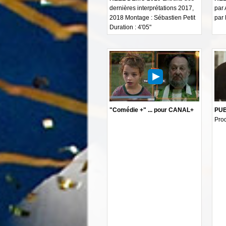
dernières interprétations 2017,
par 
2018 Montage : Sébastien Petit
par
Duration : 4'05"
"Comédie +" ... pour CANAL+
PUB 
Pro