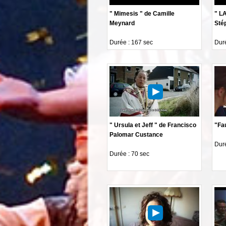
" Mimesis " de Camille
" LA
Meynard
Sté
Durée : 167 sec
Duré
" Ursula et Jeff " de Francisco
"Fa
Palomar Custance
Duré
Durée : 70 sec