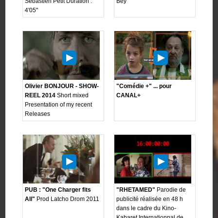
Sébastien Petit Duration :
Bey
4'05"
Olivier BONJOUR - SHOW-
"Comédie +" ... pour
REEL 2014
Short mixed
CANAL+
Presentation of my recent
Releases
PUB : "One Charger fits
"RHETAMED"
Parodie de
All"
Prod Latcho Drom 2011
publicité réalisée en 48 h
dans le cadre du Kino-
Kabaret Internationnal de