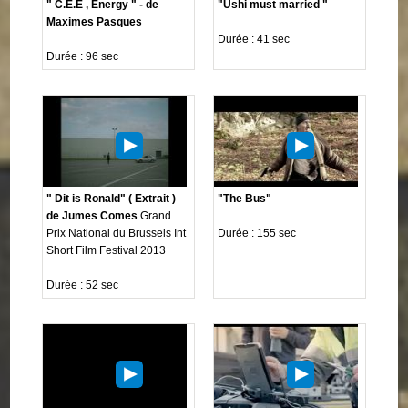
" C.E.E , Energy " - de
"Ushi must married "
Maximes Pasques
Durée : 41 sec
Durée : 96 sec
" Dit is Ronald" ( Extrait )
"The Bus"
de Jumes Comes
Grand
Prix National du Brussels Int
Durée : 155 sec
Short Film Festival 2013
Durée : 52 sec