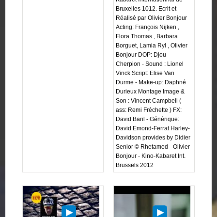
Bruxelles 1012. Ecrit et
Réalisé par Olivier Bonjour
Acting: François Nijken ,
Flora Thomas , Barbara
Borguet, Lamia Ryl , Olivier
Bonjour DOP: Djou
Cherpion - Sound : Lionel
Vinck Script: Elise Van
Durme - Make-up: Daphné
Durieux Montage Image &
Son : Vincent Campbell (
ass: Remi Fréchette ) FX:
David Baril - Générique:
David Emond-Ferrat Harley-
Davidson provides by Didier
Senior © Rhetamed - Olivier
Bonjour - Kino-Kabaret Int.
Brussels 2012