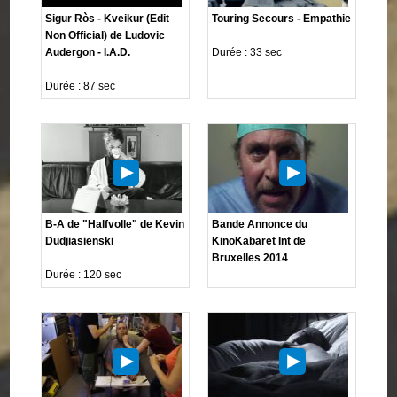
Sigur Ròs - Kveikur (Edit
Touring Secours - Empathie
Non Official) de Ludovic
Audergon - I.A.D.
Durée : 33 sec
Durée : 87 sec
B-A de "Halfvolle" de Kevin
Bande Annonce du
Dudjiasienski
KinoKabaret Int de
Bruxelles 2014
Durée : 120 sec