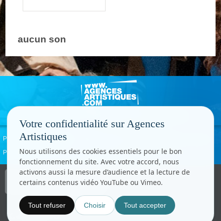
aucun son
Votre confidentialité sur Agences
Artistiques
Politique de confidentialité
Signaler un abus
Mentions légales
Contact
Nous utilisons des cookies essentiels pour le bon
Paramètres cookies
fonctionnement du site. Avec votre accord, nous
activons aussi la mesure d’audience et la lecture de
Copyright © CC.Comunication
certains contenus vidéo YouTube ou Vimeo.
Tous droits réservés
www.cccom.fr
Tout refuser
Choisir
Tout accepter