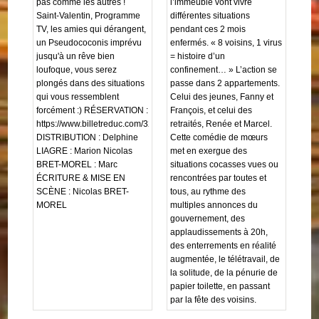
pas comme les autres !
l’immeuble vont vivre
Saint-Valentin, Programme
différentes situations
TV, les amies qui dérangent,
pendant ces 2 mois
un Pseudococonis imprévu
enfermés. « 8 voisins, 1 virus
jusqu'à un rêve bien
= histoire d’un
loufoque, vous serez
confinement… » L’action se
plongés dans des situations
passe dans 2 appartements.
qui vous ressemblent
Celui des jeunes, Fanny et
forcément :) RÉSERVATION :
François, et celui des
https://www.billetreduc.com/327005/ev...
retraités, Renée et Marcel.
DISTRIBUTION : Delphine
Cette comédie de mœurs
LIAGRE : Marion Nicolas
met en exergue des
BRET-MOREL : Marc
situations cocasses vues ou
ÉCRITURE & MISE EN
rencontrées par toutes et
SCÈNE : Nicolas BRET-
tous, au rythme des
MOREL
multiples annonces du
gouvernement, des
applaudissements à 20h,
des enterrements en réalité
augmentée, le télétravail, de
la solitude, de la pénurie de
papier toilette, en passant
par la fête des voisins.