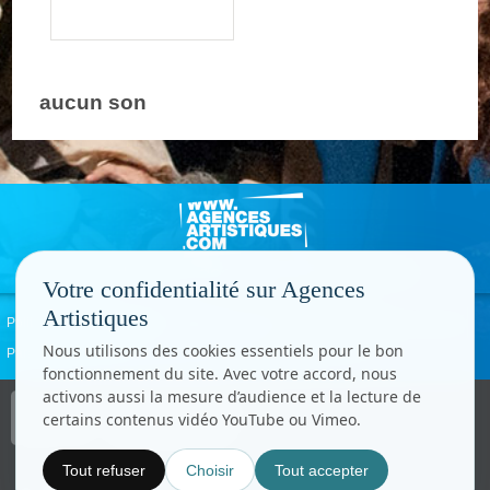
aucun son
Votre confidentialité sur Agences
Artistiques
Politique de confidentialité
Signaler un abus
Mentions légales
Contact
Nous utilisons des cookies essentiels pour le bon
Paramètres cookies
fonctionnement du site. Avec votre accord, nous
activons aussi la mesure d’audience et la lecture de
Copyright © CC.Comunication
certains contenus vidéo YouTube ou Vimeo.
Tous droits réservés
www.cccom.fr
Tout refuser
Choisir
Tout accepter