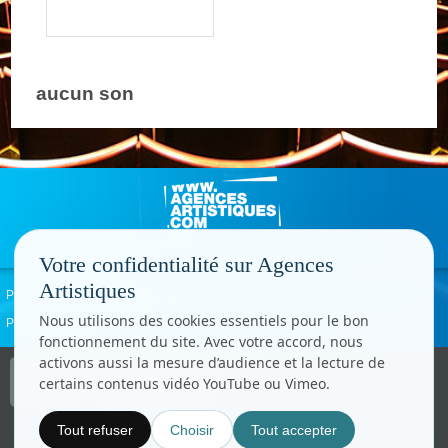
aucun son
Votre confidentialité sur Agences
Artistiques
Politique de confidentialité
Signaler un abus
Mentions légales
Contact
Nous utilisons des cookies essentiels pour le bon
Paramètres cookies
fonctionnement du site. Avec votre accord, nous
activons aussi la mesure d’audience et la lecture de
Copyright © CC.Comunication
certains contenus vidéo YouTube ou Vimeo.
Tous droits réservés
www.cccom.fr
Tout refuser
Choisir
Tout accepter