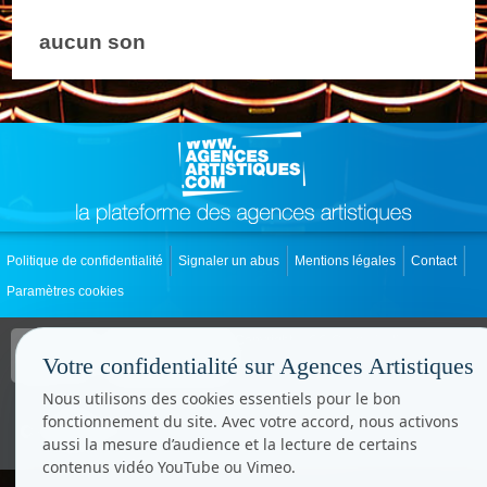
aucun son
Politique de confidentialité
Signaler un abus
Mentions légales
Contact
Paramètres cookies
Copyright © CC.Comunication
Tous droits réservés
Votre confidentialité sur Agences Artistiques
www.cccom.fr
Nous utilisons des cookies essentiels pour le bon
fonctionnement du site. Avec votre accord, nous activons
aussi la mesure d’audience et la lecture de certains
contenus vidéo YouTube ou Vimeo.