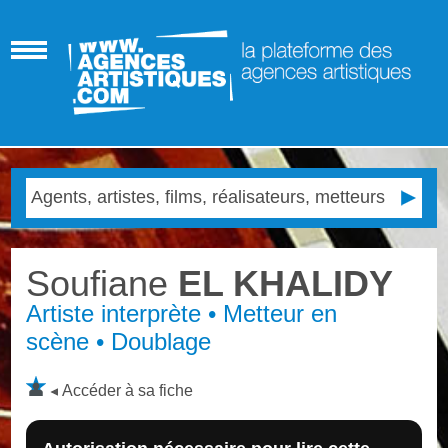
Soufiane
EL KHALIDY
Artiste interprète • Metteur en
scène • Doublage
Accéder à sa fiche