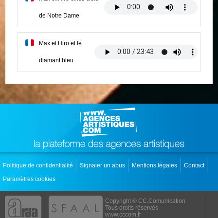
de Notre Dame
Max et Hiro et le
diamant bleu
Politique de confidentialité
Signaler un abus
Mentions légales
Contact
Paramètres cookies
Copyright © CC.Comunication
Tous droits réservés
www.cccom.fr