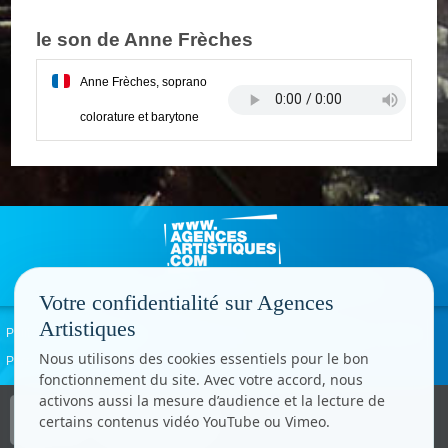
le son de Anne Frèches
Anne Frèches, soprano
colorature et barytone
Votre confidentialité sur Agences
Artistiques
Politique de confidentialité
Signaler un abus
Mentions légales
Contact
Nous utilisons des cookies essentiels pour le bon
Paramètres cookies
fonctionnement du site. Avec votre accord, nous
activons aussi la mesure d’audience et la lecture de
Copyright © CC.Comunication
certains contenus vidéo YouTube ou Vimeo.
Tous droits réservés
www.cccom.fr