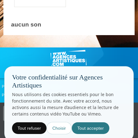
aucun son
Votre confidentialité sur Agences
Artistiques
Politique de confidentialité
Signaler un abus
Mentions légales
Contact
Nous utilisons des cookies essentiels pour le bon
Paramètres cookies
fonctionnement du site. Avec votre accord, nous
activons aussi la mesure d’audience et la lecture de
Copyright © CC.Comunication
certains contenus vidéo YouTube ou Vimeo.
Tous droits réservés
www.cccom.fr
Tout refuser
Choisir
Tout accepter