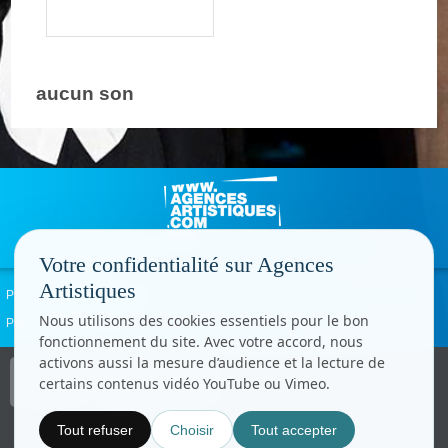
aucun son
Votre confidentialité sur Agences
Artistiques
Politique de confidentialité
Signaler un abus
Mentions légales
Contact
Nous utilisons des cookies essentiels pour le bon
Paramètres cookies
fonctionnement du site. Avec votre accord, nous
activons aussi la mesure d’audience et la lecture de
Copyright © CC.Comunication
certains contenus vidéo YouTube ou Vimeo.
Tous droits réservés
www.cccom.fr
Tout refuser
Choisir
Tout accepter