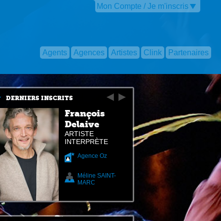
Mon Compte / Je m'inscris
Agents
Agences
Artistes
Clink
Partenaires
DERNIERS INSCRITS
François
Delaive
ARTISTE
INTERPRÈTE
Agence Oz
Méline SAINT-
MARC