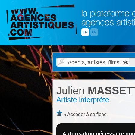
FR
EN
Julien
MASSET
Artiste interprète
Accéder à sa fiche
Autorisation nécessaire pour