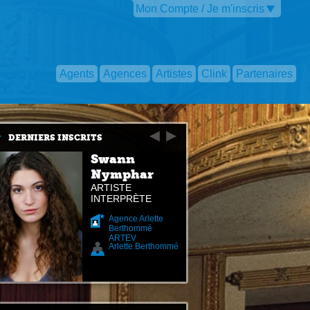
Mon Compte / Je m'inscris
Agents
Agences
Artistes
Clink
Partenaires
DERNIERS INSCRITS
Swann
Nymphar
ARTISTE
INTERPRÈTE
Agence Arlette
Berthommé
ARTEV
Arlette Berthommé