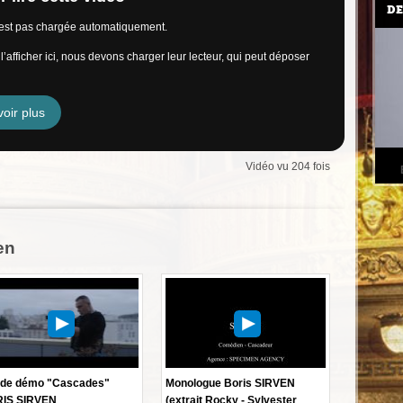
DE
n’est pas chargée automatiquement.
’afficher ici, nous devons charger leur lecteur, qui peut déposer
oir plus
Vidéo vu 204 fois
en
de démo "Cascades"
Monologue Boris SIRVEN
IS SIRVEN
(extrait Rocky - Sylvester