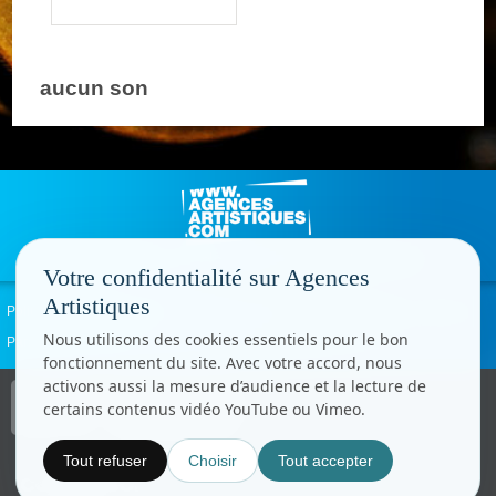
aucun son
Votre confidentialité sur Agences
Artistiques
Politique de confidentialité
Signaler un abus
Mentions légales
Contact
Nous utilisons des cookies essentiels pour le bon
Paramètres cookies
fonctionnement du site. Avec votre accord, nous
activons aussi la mesure d’audience et la lecture de
Copyright © CC.Comunication
certains contenus vidéo YouTube ou Vimeo.
Tous droits réservés
www.cccom.fr
Tout refuser
Choisir
Tout accepter