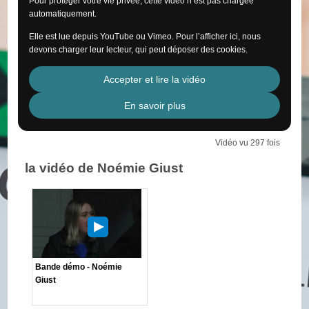
Pour protéger votre vie privée, cette vidéo n’est pas chargée
automatiquement.
Elle est lue depuis YouTube ou Vimeo. Pour l’afficher ici, nous
devons charger leur lecteur, qui peut déposer des cookies.
Accepter et lire la vidéo
En savoir plus
Vidéo vu 297 fois
la vidéo de Noémie Giust
Bande démo - Noémie
Giust