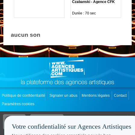
Czabanski - Agence CFK
Durée : 70 sec
aucun son
Politique de confidentialité
Signaler un abus
Mentions légales
Contact
Paramètres cookies
Copyright © CC.Comunication
Tous droits réservés
Votre confidentialité sur Agences Artistiques
www.cccom.fr