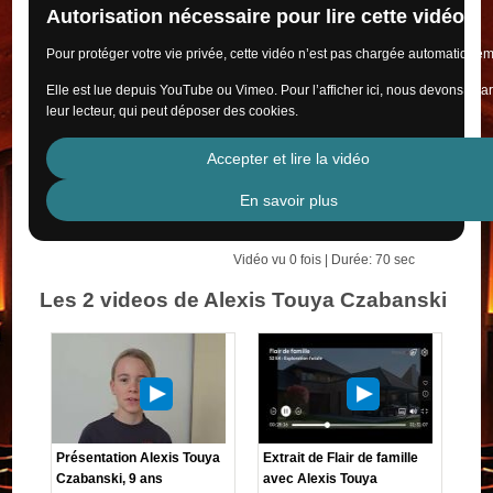
Autorisation nécessaire pour lire cette vidéo
Pour protéger votre vie privée, cette vidéo n’est pas chargée automatiquem
Elle est lue depuis YouTube ou Vimeo. Pour l’afficher ici, nous devons cha
leur lecteur, qui peut déposer des cookies.
Accepter et lire la vidéo
En savoir plus
Vidéo vu 0 fois | Durée: 70 sec
Les 2 videos de Alexis Touya Czabanski
Présentation Alexis Touya
Extrait de Flair de famille
Czabanski, 9 ans
avec Alexis Touya