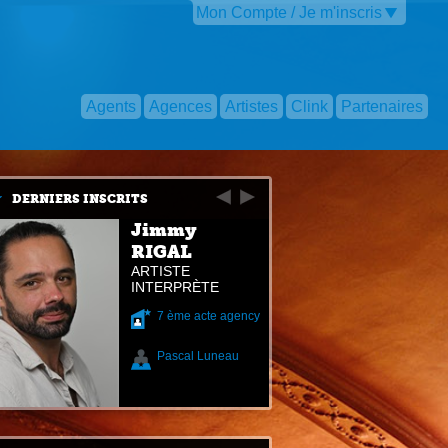
Mon Compte / Je m'inscris
Agents
Agences
Artistes
Clink
Partenaires
DERNIERS INSCRITS
Jimmy
RIGAL
ARTISTE
INTERPRÈTE
7 ème acte agency
Pascal Luneau