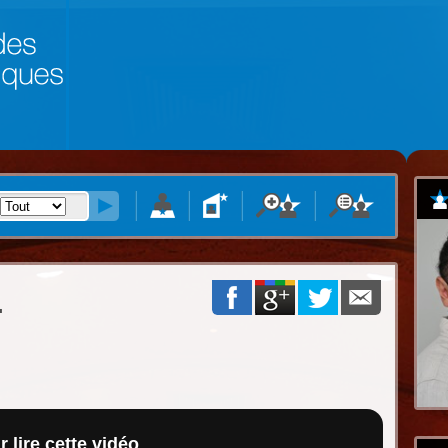
L
 lire cette vidéo