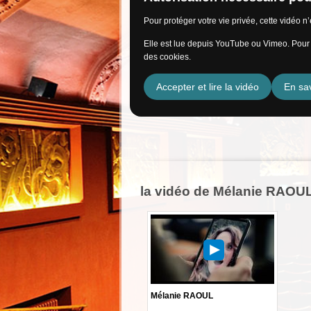
Pour protéger votre vie privée, cette vidéo 
Elle est lue depuis YouTube ou Vimeo. Pour l
des cookies.
Accepter et lire la vidéo
En sav
la vidéo de Mélanie RAOU
Mélanie RAOUL