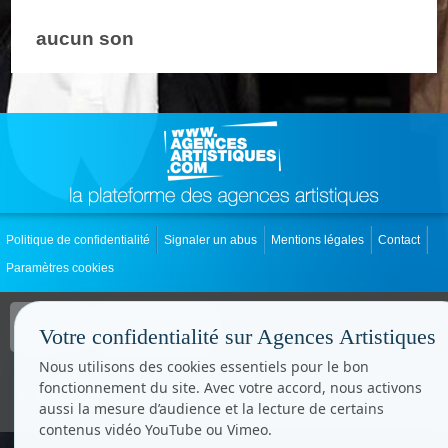
aucun son
Politique de confidentialité
Signaler un abus
Mentions légales
Contact
Paramètres cookies
Copyright © CC.Comunication
Tous droits réservés
Votre confidentialité sur Agences Artistiques
www.cccom.fr
Nous utilisons des cookies essentiels pour le bon
fonctionnement du site. Avec votre accord, nous activons
aussi la mesure d’audience et la lecture de certains
contenus vidéo YouTube ou Vimeo.