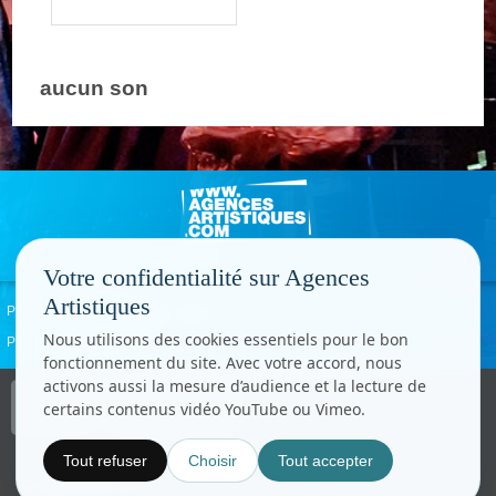
aucun son
Votre confidentialité sur Agences
Artistiques
Politique de confidentialité
Signaler un abus
Mentions légales
Contact
Nous utilisons des cookies essentiels pour le bon
Paramètres cookies
fonctionnement du site. Avec votre accord, nous
activons aussi la mesure d’audience et la lecture de
Copyright © CC.Comunication
certains contenus vidéo YouTube ou Vimeo.
Tous droits réservés
www.cccom.fr
Tout refuser
Choisir
Tout accepter