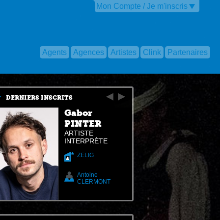
Mon Compte / Je m'inscris
Agents
Agences
Artistes
Clink
Partenaires
DERNIERS INSCRITS
Gabor
PINTER
ARTISTE
INTERPRÈTE
ZELIG
Antoine
CLERMONT