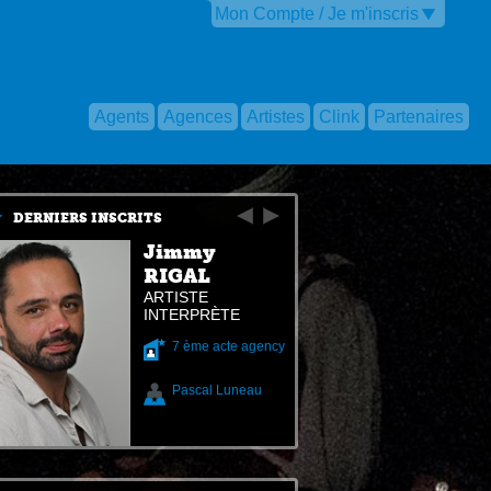
Mon Compte / Je m'inscris
Agents
Agences
Artistes
Clink
Partenaires
DERNIERS INSCRITS
Jimmy
RIGAL
ARTISTE
INTERPRÈTE
7 ème acte agency
Pascal Luneau