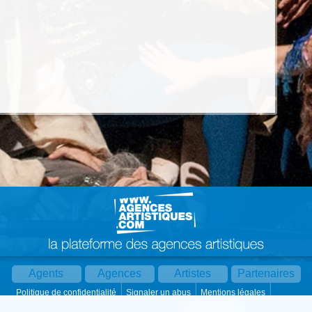
Agents
Agences
Artistes
Partenaires
Politique de confidentialité
Signaler un abus
Mentions légales
Partager :
Par mail
Contact
Paramètres cookies