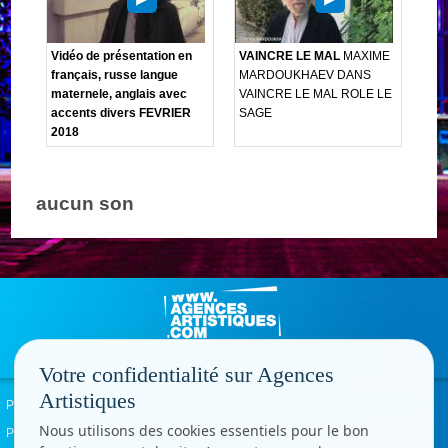
Vidéo de présentation en
VAINCRE LE MAL
MAXIME
français, russe langue
MARDOUKHAEV DANS
maternele, anglais avec
VAINCRE LE MAL ROLE LE
accents divers FEVRIER
SAGE
2018
aucun son
Votre confidentialité sur Agences
Artistiques
Politique de confidentialité
Signaler un abus
Mentions légales
Contact
Nous utilisons des cookies essentiels pour le bon
Paramètres cookies