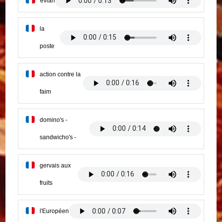
evian
la
poste
action contre la
faim
domino's -
sandwicho's -
gervais aux
fruits
l'Européen