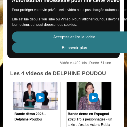
Autorisation nécessaire pour lire cette vidéo
Pour protéger votre vie privée, cette vidéo n’est pas chargée automatiquem
Elle est lue depuis YouTube ou Vimeo. Pour l’afficher ici, nous devons cha
leur lecteur, qui peut déposer des cookies.
Accepter et lire la vidéo
En savoir plus
Vidéo vu 492 fois | Durée: 61 sec
Les 4 videos de DELPHINE POUDOU
Bande démo 2026 -
Bande demo en Espagnol
Delphine Poudou
2023
Trois personnages - un
texte : c'est Le Actor's Rubix