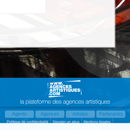
Agents
Agences
Artistes
Partenaires
Politique de confidentialité
Signaler un abus
Mentions légales
Partager :
Par mail
Contact
Paramètres cookies