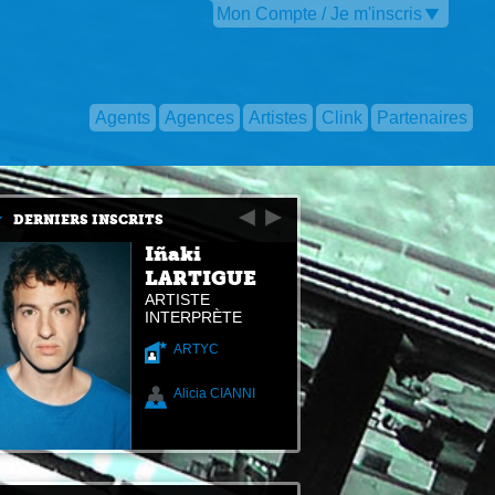
Mon Compte / Je m'inscris
Agents
Agences
Artistes
Clink
Partenaires
DERNIERS INSCRITS
Iñaki
LARTIGUE
ARTISTE
INTERPRÈTE
ARTYC
Alicia CIANNI