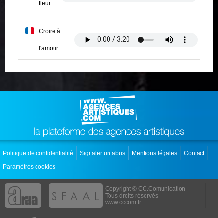
fleur
Croire à
l'amour
Politique de confidentialité
Signaler un abus
Mentions légales
Contact
Paramètres cookies
Copyright © CC.Comunication
Tous droits réservés
www.cccom.fr