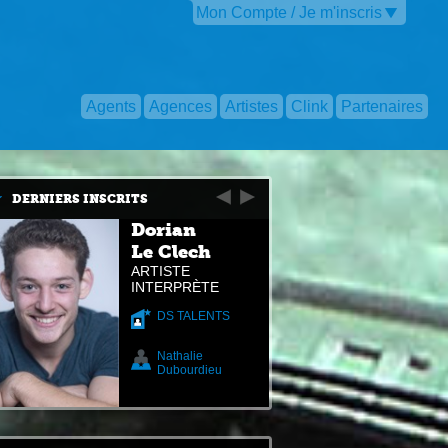
Mon Compte / Je m'inscris
Agents
Agences
Artistes
Clink
Partenaires
DERNIERS INSCRITS
Dorian
Le Clech
ARTISTE
INTERPRÈTE
DS TALENTS
Nathalie
Dubourdieu