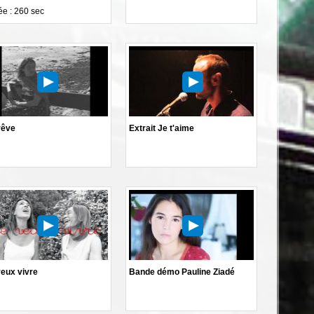
e : 260 sec
rêve
Extrait Je t'aime
veux vivre
Bande démo Pauline Ziadé