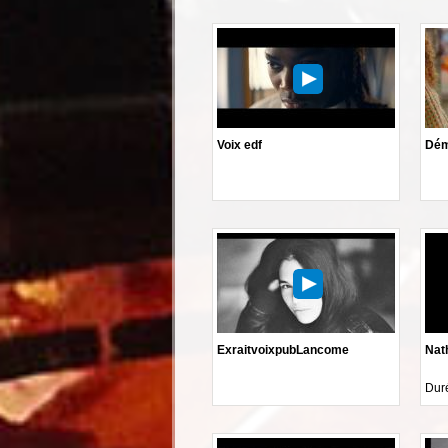
Voix edf
Dém
ExraitvoixpubLancome
Nat
Duré