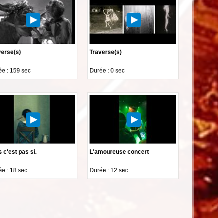
verse(s)
Traverse(s)
e : 159 sec
Durée : 0 sec
 c'est pas si.
L'amoureuse concert
e : 18 sec
Durée : 12 sec