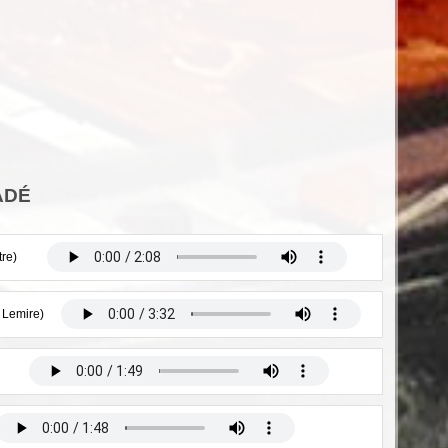
IADÉ
tre)
 Lemire)