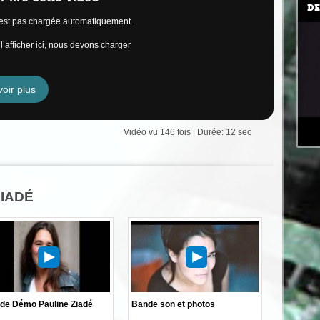
DE
n’est pas chargée automatiquement.
’afficher ici, nous devons charger
oir plus
Vidéo vu 146 fois | Durée: 12 sec
ZIADÉ
de Démo Pauline Ziadé
Bande son et photos