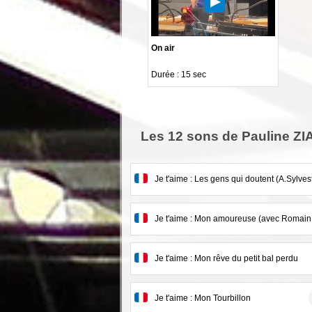
On air
Durée : 15 sec
Les 12 sons de Pauline Z
Je t'aime : Les gens qui doutent (A.Sylves
Je t'aime : Mon amoureuse (avec Romain
Je t'aime : Mon rêve du petit bal perdu
Je t'aime : Mon Tourbillon