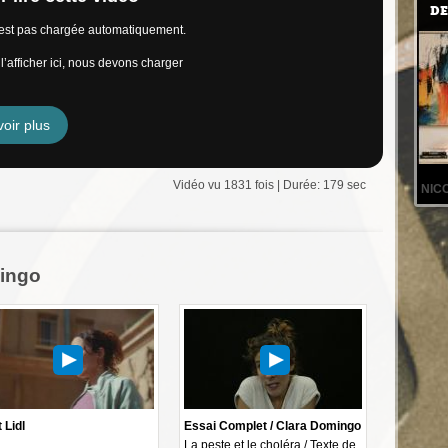
DE
n’est pas chargée automatiquement.
’afficher ici, nous devons charger
oir plus
Vidéo vu 1831 fois | Durée: 179 sec
NIC
mingo
 Lidl
Essai Complet / Clara Domingo
La peste et le choléra / Texte de