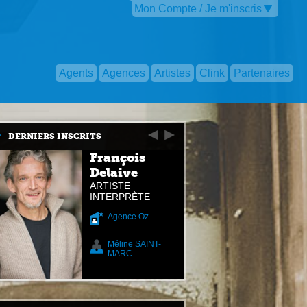
Mon Compte / Je m'inscris
Agents
Agences
Artistes
Clink
Partenaires
DERNIERS INSCRITS
François
Delaive
ARTISTE
INTERPRÈTE
Agence Oz
Méline SAINT-
MARC