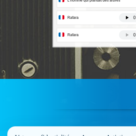
L'homme qui plantait des arbres
Rafara
Rafara