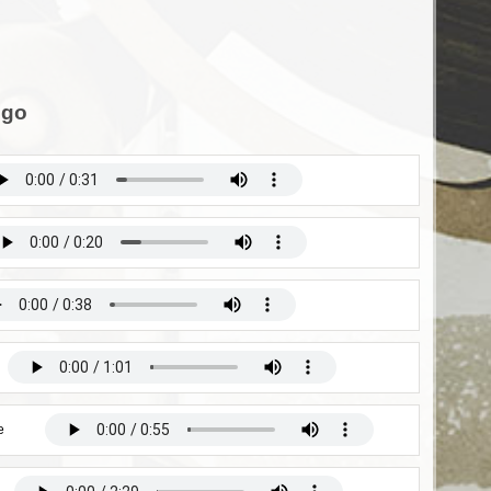
ngo
e