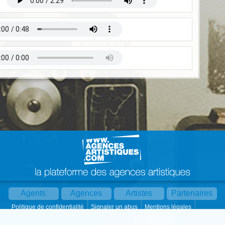
Agents
Agences
Artistes
Partenaires
Politique de confidentialité
Signaler un abus
Mentions légales
Partager :
Par mail
Contact
Paramètres cookies