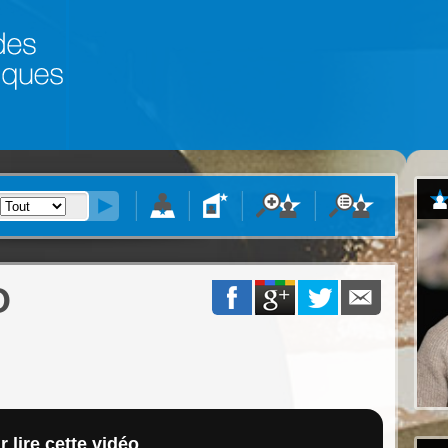
O
 lire cette vidéo