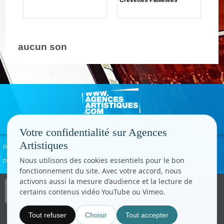
aucun son
Votre confidentialité sur Agences
Artistiques
Politique de confidentialité
Signaler un abus
Mentions légales
Contact
Nous utilisons des cookies essentiels pour le bon
Paramètres cookies
fonctionnement du site. Avec votre accord, nous
activons aussi la mesure d’audience et la lecture de
Copyright © CC.Comunication
certains contenus vidéo YouTube ou Vimeo.
Tous droits réservés
www.cccom.fr
Tout refuser
Choisir
Tout accepter