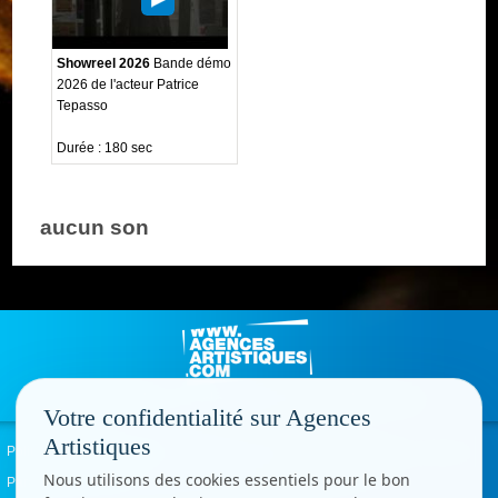
Showreel 2026
Bande démo
2026 de l'acteur Patrice
Tepasso
Durée : 180 sec
aucun son
Votre confidentialité sur Agences
Artistiques
Politique de confidentialité
Signaler un abus
Mentions légales
Contact
Nous utilisons des cookies essentiels pour le bon
Paramètres cookies