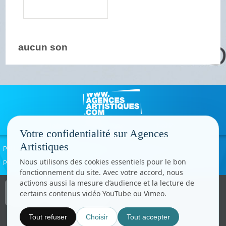
aucun son
Votre confidentialité sur Agences
Artistiques
Politique de confidentialité
Signaler un abus
Mentions légales
Contact
Nous utilisons des cookies essentiels pour le bon
Paramètres cookies
fonctionnement du site. Avec votre accord, nous
activons aussi la mesure d’audience et la lecture de
Copyright © CC.Comunication
certains contenus vidéo YouTube ou Vimeo.
Tous droits réservés
www.cccom.fr
Tout refuser
Choisir
Tout accepter